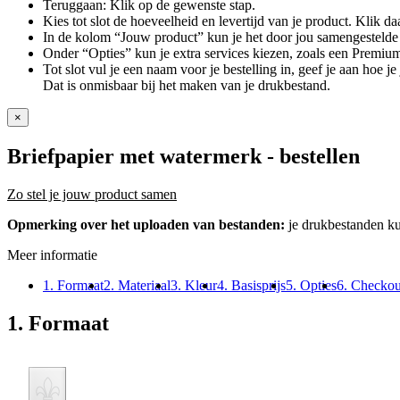
Teruggaan: Klik op de gewenste stap.
Kies tot slot de hoeveelheid en levertijd van je product. Klik daa
In de kolom “Jouw product” kun je het door jou samengestelde 
Onder “Opties” kun je extra services kiezen, zoals een Premium
Tot slot vul je een naam voor je bestelling in, geef je aan hoe 
Dat is onmisbaar bij het maken van je drukbestand.
×
Briefpapier met watermerk
- bestellen
Zo stel je jouw product samen
Opmerking over het uploaden van bestanden:
je drukbestanden k
Meer informatie
1. Formaat
2. Materiaal
3. Kleur
4. Basisprijs
5. Opties
6. Checkou
1. Formaat