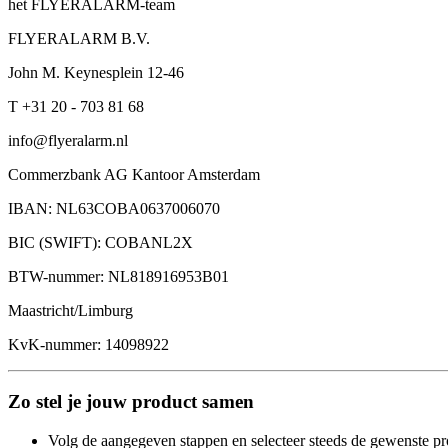
het FLYERALARM-team
FLYERALARM B.V.
John M. Keynesplein 12-46
T +31 20 - 703 81 68
info@flyeralarm.nl
Commerzbank AG Kantoor Amsterdam
IBAN: NL63COBA0637006070
BIC (SWIFT): COBANL2X
BTW-nummer: NL818916953B01
Maastricht/Limburg
KvK-nummer: 14098922
Zo stel je jouw product samen
Volg de aangegeven stappen en selecteer steeds de gewenste pr