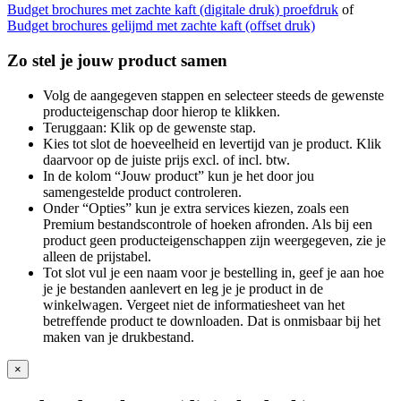
Budget brochures met zachte kaft (digitale druk) proefdruk
of
Budget brochures gelijmd met zachte kaft (offset druk)
Zo stel je jouw product samen
Volg de aangegeven stappen en selecteer steeds de gewenste
producteigenschap door hierop te klikken.
Teruggaan: Klik op de gewenste stap.
Kies tot slot de hoeveelheid en levertijd van je product. Klik
daarvoor op de juiste prijs excl. of incl. btw.
In de kolom “Jouw product” kun je het door jou
samengestelde product controleren.
Onder “Opties” kun je extra services kiezen, zoals een
Premium bestandscontrole of hoeken afronden. Als bij een
product geen producteigenschappen zijn weergegeven, zie je
alleen de prijstabel.
Tot slot vul je een naam voor je bestelling in, geef je aan hoe
je je bestanden aanlevert en leg je je product in de
winkelwagen. Vergeet niet de informatiesheet van het
betreffende product te downloaden. Dat is onmisbaar bij het
maken van je drukbestand.
×