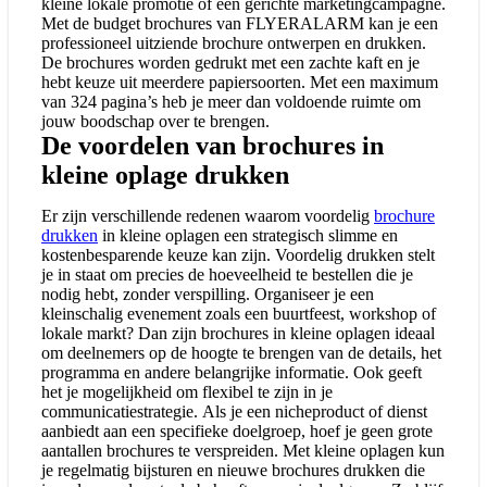
kleine lokale promotie of een gerichte marketingcampagne.
Met de budget brochures van FLYERALARM kan je een
professioneel uitziende brochure ontwerpen en drukken.
De brochures worden gedrukt met een zachte kaft en je
hebt keuze uit meerdere papiersoorten. Met een maximum
van 324 pagina’s heb je meer dan voldoende ruimte om
jouw boodschap over te brengen.
De voordelen van brochures in
kleine oplage drukken
Er zijn verschillende redenen waarom voordelig
brochure
drukken
in kleine oplagen een strategisch slimme en
kostenbesparende keuze kan zijn. Voordelig drukken stelt
je in staat om precies de hoeveelheid te bestellen die je
nodig hebt, zonder verspilling. Organiseer je een
kleinschalig evenement zoals een buurtfeest, workshop of
lokale markt? Dan zijn brochures in kleine oplagen ideaal
om deelnemers op de hoogte te brengen van de details, het
programma en andere belangrijke informatie. Ook geeft
het je mogelijkheid om flexibel te zijn in je
communicatiestrategie. Als je een nicheproduct of dienst
aanbiedt aan een specifieke doelgroep, hoef je geen grote
aantallen brochures te verspreiden. Met kleine oplagen kun
je regelmatig bijsturen en nieuwe brochures drukken die