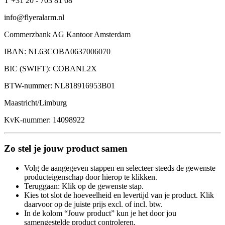
T +31 20 - 703 81 68
info@flyeralarm.nl
Commerzbank AG Kantoor Amsterdam
IBAN: NL63COBA0637006070
BIC (SWIFT): COBANL2X
BTW-nummer: NL818916953B01
Maastricht/Limburg
KvK-nummer: 14098922
Zo stel je jouw product samen
Volg de aangegeven stappen en selecteer steeds de gewenste
producteigenschap door hierop te klikken.
Teruggaan: Klik op de gewenste stap.
Kies tot slot de hoeveelheid en levertijd van je product. Klik
daarvoor op de juiste prijs excl. of incl. btw.
In de kolom “Jouw product” kun je het door jou
samengestelde product controleren.