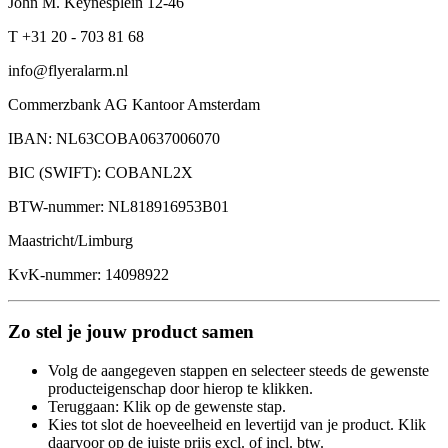
John M. Keynesplein 12-46
T +31 20 - 703 81 68
info@flyeralarm.nl
Commerzbank AG Kantoor Amsterdam
IBAN: NL63COBA0637006070
BIC (SWIFT): COBANL2X
BTW-nummer: NL818916953B01
Maastricht/Limburg
KvK-nummer: 14098922
Zo stel je jouw product samen
Volg de aangegeven stappen en selecteer steeds de gewenste
producteigenschap door hierop te klikken.
Teruggaan: Klik op de gewenste stap.
Kies tot slot de hoeveelheid en levertijd van je product. Klik
daarvoor op de juiste prijs excl. of incl. btw.