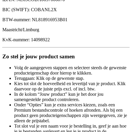
BIC (SWIFT): COBANL2X
BTW-nummer: NL818916953B01
Maastricht/Limburg
KvK-nummer: 14098922
Zo stel je jouw product samen
Volg de aangegeven stappen en selecteer steeds de gewenste
producteigenschap door hierop te klikken.
Teruggaan: Klik op de gewenste stap.
Kies tot slot de hoeveelheid en levertijd van je product. Klik
daarvoor op de juiste prijs excl. of incl. btw.
In de kolom “Jouw product” kun je het door jou
samengestelde product controleren.
Onder “Opties” kun je extra services kiezen, zoals een
Premium bestandscontrole of hoeken afronden. Als bij een
product geen producteigenschappen zijn weergegeven, zie je
alleen de prijstabel.
Tot slot vul je een naam voor je bestelling in, geef je aan hoe
je je bestanden aanlevert en leg je je product in de