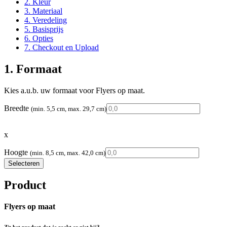
2. Kleur
3. Materiaal
4. Veredeling
5. Basisprijs
6. Opties
7. Checkout en Upload
1. Formaat
Kies a.u.b. uw formaat voor Flyers op maat.
Breedte
(min. 5,5 cm, max. 29,7 cm)
x
Hoogte
(min. 8,5 cm, max. 42,0 cm)
Selecteren
Product
Flyers op maat