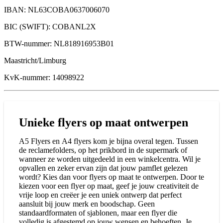
IBAN: NL63COBA0637006070
BIC (SWIFT): COBANL2X
BTW-nummer: NL818916953B01
Maastricht/Limburg
KvK-nummer: 14098922
Unieke flyers op maat ontwerpen
A5 Flyers en A4 flyers kom je bijna overal tegen. Tussen
de reclamefolders, op het prikbord in de supermark of
wanneer ze worden uitgedeeld in een winkelcentra. Wil je
opvallen en zeker ervan zijn dat jouw pamflet gelezen
wordt? Kies dan voor flyers op maat te ontwerpen. Door te
kiezen voor een flyer op maat, geef je jouw creativiteit de
vrije loop en creëer je een uniek ontwerp dat perfect
aansluit bij jouw merk en boodschap. Geen
standaardformaten of sjablonen, maar een flyer die
volledig is afgestemd op jouw wensen en behoeften. Je