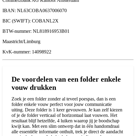
Commerzbank AG Kantoor Amsterdam
IBAN: NL63COBA0637006070
BIC (SWIFT): COBANL2X
BTW-nummer: NL818916953B01
Maastricht/Limburg
KvK-nummer: 14098922
De voordelen van een folder enkele
vouw drukken
Zoek je een folder zonder al teveel poespas, dan is een
folder enkele vouw perfect voor jouw communicatie
uiting. Deze folder is 1 keer gevouwen. Je kan zelf kiezen
of je de folder verticaal of horizontaal laat vouwen. Het
resultaat blijf hetzelfde, 4 luiken waarop jij je boodschap
kwijt kan. Met een slim ontwerp dat in één handomdraai
alle essentiële informatie onthult, trek je direct de aandacht