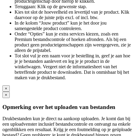
producteigenschap door hierop te klikken.
Teruggaan: Klik op de gewenste stap.
Kies tot slot de hoeveelheid en levertijd van je product. Klik
daarvoor op de juiste prijs excl. of incl. btw.
In de kolom “Jouw product” kun je het door jou
samengestelde product controleren.
Onder “Opties” kun je extra services kiezen, zoals een
Premium bestandscontrole of hoeken afronden. Als bij een
product geen producteigenschappen zijn weergegeven, zie je
alleen de prijstabel.
Tot slot vul je een naam voor je bestelling in, geef je aan hoe
je je bestanden aanlevert en leg je je product in de
winkelwagen. Vergeet niet de informatiesheet van het
betreffende product te downloaden. Dat is onmisbaar bij het
maken van je drukbestand.
×
×
Opmerking over het uploaden van bestanden
Drukbestanden kun je direct na aankoop uploaden. Je komt dan bij
een uploadvenster inclusief bestandscontrole en ontvangt na enkele
ogenblikken een resultaat. Krijg je een foutmelding op je geüploade
bestand? Geen probleem: je kunt je drukbestand binnen zeven