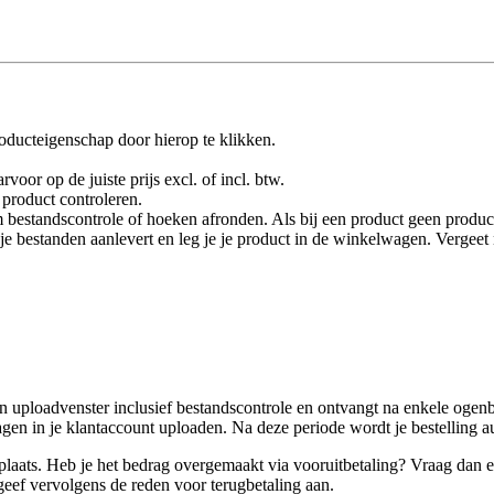
oducteigenschap door hierop te klikken.
rvoor op de juiste prijs excl. of incl. btw.
product controleren.
 bestandscontrole of hoeken afronden. Als bij een product geen product
je je bestanden aanlevert en leg je je product in de winkelwagen. Vergee
 uploadvenster inclusief bestandscontrole en ontvangt na enkele ogenbl
en in je klantaccount uploaden. Na deze periode wordt je bestelling a
laats. Heb je het bedrag overgemaakt via vooruitbetaling? Vraag dan een
eef vervolgens de reden voor terugbetaling aan.