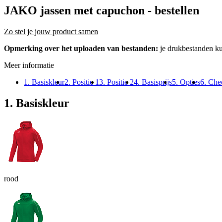
JAKO jassen met capuchon
- bestellen
Zo stel je jouw product samen
Opmerking over het uploaden van bestanden:
je drukbestanden k
Meer informatie
1. Basiskleur
2. Positie 1
3. Positie 2
4. Basisprijs
5. Opties
6. Che
1. Basiskleur
rood