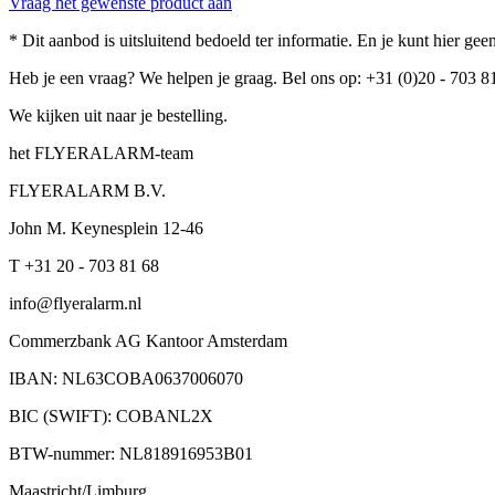
Vraag het gewenste product aan
* Dit aanbod is uitsluitend bedoeld ter informatie. En je kunt hier g
Heb je een vraag? We helpen je graag. Bel ons op: +31 (0)20 - 703 8
We kijken uit naar je bestelling.
het FLYERALARM-team
FLYERALARM B.V.
John M. Keynesplein 12-46
T +31 20 - 703 81 68
info@flyeralarm.nl
Commerzbank AG Kantoor Amsterdam
IBAN: NL63COBA0637006070
BIC (SWIFT): COBANL2X
BTW-nummer: NL818916953B01
Maastricht/Limburg