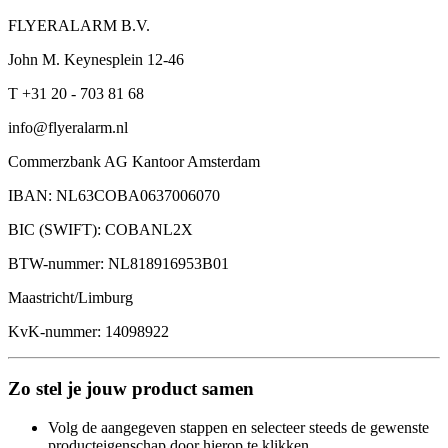
FLYERALARM B.V.
John M. Keynesplein 12-46
T +31 20 - 703 81 68
info@flyeralarm.nl
Commerzbank AG Kantoor Amsterdam
IBAN: NL63COBA0637006070
BIC (SWIFT): COBANL2X
BTW-nummer: NL818916953B01
Maastricht/Limburg
KvK-nummer: 14098922
Zo stel je jouw product samen
Volg de aangegeven stappen en selecteer steeds de gewenste
producteigenschap door hierop te klikken.