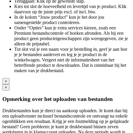
Teruggaan: Klik op de gewenste stap.
Kies tot slot de hoeveelheid en levertijd van je product. Klik
daarvoor op de juiste prijs excl. of incl. btw.
In de kolom “Jouw product” kun je het door jou
samengestelde product controleren.
Onder “Opties” kun je extra services kiezen, zoals een
Premium bestandscontrole of hoeken afronden. Als bij een
product geen producteigenschappen zijn weergegeven, zie je
alleen de prijstabel.
Tot slot vul je een naam voor je bestelling in, geef je aan hoe
je je bestanden aanlevert en leg je je product in de
winkelwagen. Vergeet niet de informatiesheet van het
betreffende product te downloaden. Dat is onmisbaar bij het
maken van je drukbestand.
×
×
Opmerking over het uploaden van bestanden
Drukbestanden kun je direct na aankoop uploaden. Je komt dan bij
een uploadvenster inclusief bestandscontrole en ontvangt na enkele
ogenblikken een resultaat. Krijg je een foutmelding op je geüploade
bestand? Geen probleem: je kunt je drukbestand binnen zeven
werkdagen in je klantaccount uploaden. Na deze periode wordt je