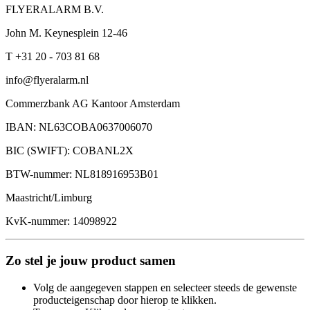
FLYERALARM B.V.
John M. Keynesplein 12-46
T +31 20 - 703 81 68
info@flyeralarm.nl
Commerzbank AG Kantoor Amsterdam
IBAN: NL63COBA0637006070
BIC (SWIFT): COBANL2X
BTW-nummer: NL818916953B01
Maastricht/Limburg
KvK-nummer: 14098922
Zo stel je jouw product samen
Volg de aangegeven stappen en selecteer steeds de gewenste
producteigenschap door hierop te klikken.