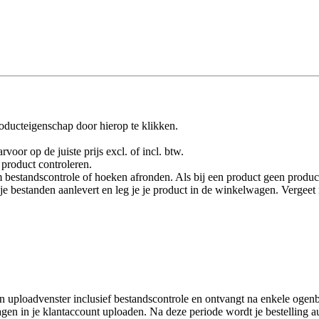
oducteigenschap door hierop te klikken.
rvoor op de juiste prijs excl. of incl. btw.
product controleren.
 bestandscontrole of hoeken afronden. Als bij een product geen product
je je bestanden aanlevert en leg je je product in de winkelwagen. Vergee
 uploadvenster inclusief bestandscontrole en ontvangt na enkele ogenbl
en in je klantaccount uploaden. Na deze periode wordt je bestelling a