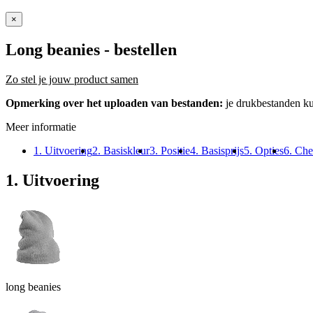
×
Long beanies
- bestellen
Zo stel je jouw product samen
Opmerking over het uploaden van bestanden:
je drukbestanden k
Meer informatie
1. Uitvoering
2. Basiskleur
3. Positie
4. Basisprijs
5. Opties
6. Che
1. Uitvoering
long beanies