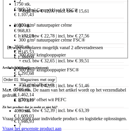
2
1750 stk.
€ 915,23
300 g/m² Gmund Used 0 FSC®
+ excl. btw € 12,90 | incl. btw € 15,61
€ 1.107,43
300 g/m² natuurpapier crème
2000 stk.
3
€ 968,83
€ 1.172,28
+ excl. btw € 22,78 | incl. btw € 27,56
300 g/m² natuurpapier crème FSC®
2500 stk.
Bewijsexemplaren mogelijk vanaf 2 afleveradressen
4
€ 1.145,53
300 g/m² kringlooppapier
€ 1.386,09
+ excl. btw € 32,65 | incl. btw € 39,51
3000 stk.
Artikelnaam toewijzen
(Optioneel)
300 g/m² kringlooppapier FSC®
€ 1.291,68
5
€ 1.562,93
350 g/m² offset wit
+ excl. btw € 42,53 | incl. btw € 51,46
3500 stk.
Max. 60 tekens. De naam van het artikel wordt op het verzendlabel
€ 1.462,14
gedrukt.
350 g/m² offset wit PEFC
€ 1.769,19
6
Zit het product dat je zoekt er niet bij?
+ excl. btw € 52,39 | incl. btw € 63,39
4000 stk.
€ 1.609,03
Vraag ons team naar individuele product- en logistieke oplossingen.
€ 1.946,93
7
Vraag het gewenste product aan