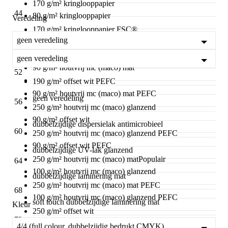
170 g/m² kringlooppapier
44
80 g/m² kringlooppapier
Veredeling
170 g/m² kringlooppapier FSC®
geen veredeling
80 g/m² kringlooppapier FSC®
48
190 g/m² offset wit
geen veredeling
90 g/m² houtvrij mc (maco) mat
52
190 g/m² offset wit PEFC
90 g/m² houtvrij mc (maco) mat PEFC
geen veredeling
56
250 g/m² houtvrij mc (maco) glanzend
90 g/m² offset wit
dubbelzijdige dispersielak antimicrobieel
60
250 g/m² houtvrij mc (maco) glanzend PEFC
90 g/m² offset wit PEFC
dubbelzijdige UV-lak glanzend
250 g/m² houtvrij mc (maco) mat
Populair
64
100 g/m² houtvrij mc (maco) glanzend
dubbelzijdige laminering mat
250 g/m² houtvrij mc (maco) mat PEFC
68
100 g/m² houtvrij mc (maco) glanzend PEFC
soft touch dubbelzijdige laminering mat
Kleur
250 g/m² offset wit
72
100 g/m² Gmund Used 0
4/4 (full colour, dubbelzijdig bedrukt CMYK)