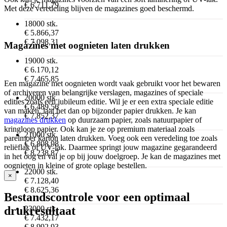
€ 6.711,79
Met deze veredeling blijven de magazines goed beschermd.
18000 stk.
€ 5.866,37
€ 7.098,31
Magazines met oognieten laten drukken
19000 stk.
€ 6.170,12
€ 7.465,85
Een magazine met oognieten wordt vaak gebruikt voor het bewaren
of archiveren van belangrijke verslagen, magazines of speciale
20000 stk.
edities zoals een jubileum editie. Wil je er een extra speciale editie
€ 6.489,56
van maken, laat het dan op bijzonder papier drukken. Je kan
€ 7.852,37
magazines drukken
op duurzaam papier, zoals natuurpapier of
kringloop papier. Ook kan je ze op premium materiaal zoals
21000 stk.
parelmoer karton laten drukken. Voeg ook een veredeling toe zoals
€ 6.808,98
reliëflak of UV-lak. Daarmee springt jouw magazine gegarandeerd
€ 8.238,87
in het oog en val je op bij jouw doelgroep. Je kan de magazines met
oognieten in kleine of grote oplage bestellen.
22000 stk.
×
€ 7.128,40
€ 8.625,36
Bestandscontrole voor een optimaal
23000 stk.
drukresultaat
€ 7.432,17
€ 8.992,93