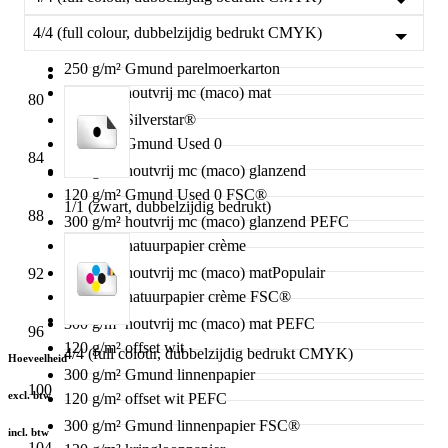
250 g/m² offset wit PEFC
4/4 (full colour, dubbelzijdig bedrukt CMYK)
76
100 g/m² Gmund Used 0 FSC®
250 g/m² Gmund parelmoerkarton
115 g/m² houtvrij mc (maco) mat
80
250 g/m² Silverstar®
120 g/m² Gmund Used 0
84
300 g/m² houtvrij mc (maco) glanzend
120 g/m² Gmund Used 0 FSC®
1/1 (zwart, dubbelzijdig bedrukt)
88
300 g/m² houtvrij mc (maco) glanzend PEFC
120 g/m² natuurpapier crème
300 g/m² houtvrij mc (maco) mat
Populair
92
120 g/m² natuurpapier crème FSC®
300 g/m² houtvrij mc (maco) mat PEFC
96
120 g/m² offset wit
4/4 (full colour, dubbelzijdig bedrukt CMYK)
Hoeveelheid
300 g/m² Gmund linnenpapier
100
excl. btw
120 g/m² offset wit PEFC
300 g/m² Gmund linnenpapier FSC®
incl. btw
104