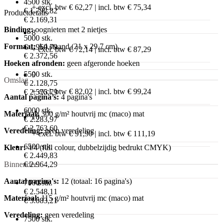
4500 stk.
+ excl. btw € 62,27 | incl. btw € 75,34
€ 1.792,82
Productdetails
€ 2.169,31
Binding:
oognieten met 2 nietjes
8
5000 stk.
Formaat:
A4 staand (21 x 29,7 cm)
€ 1.960,79
+ excl. btw € 72,14 | incl. btw € 87,29
€ 2.372,56
Hoeken afronden:
geen afgeronde hoeken
5500 stk.
9
Omslag
€ 2.128,75
+ excl. btw € 82,02 | incl. btw € 99,24
€ 2.575,79
Aantal pagina’s:
4 pagina's
6000 stk.
Materiaal:
300 g/m² houtvrij mc (maco) mat
10
€ 2.283,97
€ 2.763,60
Veredeling:
geen veredeling
+ excl. btw € 91,90 | incl. btw € 111,19
6500 stk.
Kleur:
4/4 (full colour, dubbelzijdig bedrukt CMYK)
€ 2.449,83
Binnendeel
€ 2.964,29
Aantal pagina's:
12 (totaal: 16 pagina's)
7000 stk.
€ 2.548,11
Materiaal:
115 g/m² houtvrij mc (maco) mat
€ 3.083,21
Veredeling:
geen veredeling
7500 stk.