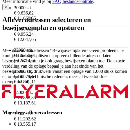
Meer informatie vind je bij
FAQ bestandscontrole
.
×
30000 stk.
€ 9.636,82
€ 11.660,55
Afleveradressen selecteren en
bewijsexemplaren opsturen
31000 stk.
€ 9.956,24
€ 12.047,05
32000 stk.
Meerdere afleveradressen? Bewijsexemplaren? Geen probleem. Je
€ 10.260,01
kunt je bestelling splitsen en op verschillende adressen laten
€ 12.414,61
bezorgen. We sturen je ook graag bewijsexemplaren toe. De exacte
verdeling van de oplage bepaal je aan het einde van het
33000 stk.
bestelproces. Bij drukwerk vanaf een oplage van 1.000 stuks komen
€ 10.579,43
er, om productietechnische redenen, meestal twee tot drie
€ 12.801,11
exemplaren bij.
34000 stk.
€ 10.898,85
€ 13.187,61
Meerdere afleveradressen
35000 stk.
€ 11.202,62
1
€ 13.555,17