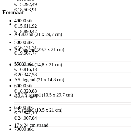
€ 15.292,49
€ 18.503,91
Formaat
49000 stk.
€ 15.611,92
€ 18.890,42
A4 staand (21 x 29,7 cm)
50000 stk.
€ 16.171,71
A4 liggend (29,7 x 21 cm)
€ 19.567,77
55000 stk.
A5 staand (14,8 x 21 cm)
€ 16.816,18
€ 20.347,58
A5 liggend (21 x 14,8 cm)
60000 stk.
€ 18.320,88
A5 US staand (10,5 x 29,7 cm)
€ 22.168,26
65000 stk.
US staand (10,5 x 21 cm)
€ 19.841,19
€ 24.007,84
17 x 24 cm staand
70000 stk.