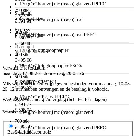
170 g/m² houtvrij mc (maco) glanzend PEFC
250 stk.
Standard
€ 323,89
5-8 werkdagen
170 g/m² houtvrij mc (maco) mat
€ 391,91
Express
300 stk.
170 g/m² houtvrij mc (maco) mat PEFC
5-7 werkdagen
€ 380,89
€ 460,88
Overnight
170 g/m² kringlooppapier
niet beschikbaar
400 stk.
€ 405,08
€ 490,15
170 g/m² kringlooppapier FSC®
Verwachte leverdatum
maandag, 17-08-26 - donderdag, 20-08-26
500 stk.
190 g/m² offset wit
€ 420,80
Mits wij drukklare en vrijgegeven bestanden voor maandag, 10-08-
€ 509,17
26, 12 uur hebben ontvangen en de betaling is voltooid.
190 g/m² offset wit PEFC
600 stk.
Werkdagen: maandag t/m vrijdag (behalve feestdagen)
€ 491,77
€ 595,04
250 g/m² houtvrij mc (maco) glanzend
Bestandscontrole
700 stk.
€ 505,50
250 g/m² houtvrij mc (maco) glanzend PEFC
€ 611,66
Basis-bestandscontrole