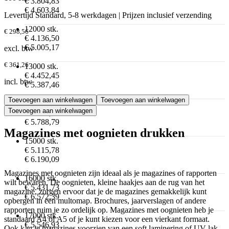
€ 3.804,83
€ 4.603,84
Levertijd Standard, 5-8 werkdagen | Prijzen inclusief verzending
12000 stk.
€ 298,56
€ 4.136,50
€ 5.005,17
excl. btw
€ 361,26
13000 stk.
€ 4.452,45
incl. btw
€ 5.387,46
Toevoegen aan winkelwagen
Toevoegen aan winkelwagen
14000 stk.
Toevoegen aan winkelwagen
€ 4.784,12
€ 5.788,79
Magazines met oognieten drukken
15000 stk.
€ 5.115,78
€ 6.190,09
Magazines met oognieten zijn ideaal als je magazines of rapporten
16000 stk.
wilt bewaren. De oognieten, kleine haakjes aan de rug van het
€ 5.431,73
magazine, zorgen ervoor dat je de magazines gemakkelijk kunt
€ 6.572,39
opbergen in een multomap. Brochures, jaarverslagen of andere
rapporten ruim je zo ordelijk op. Magazines met oognieten heb je
17000 stk.
standaard A4 of A5 of je kunt kiezen voor een vierkant formaat.
€ 5.546,93
Ook kan je magazines voorzien van een soft laminering of UV-lak.