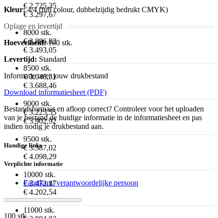
€ 2.725,35
Kleur:
4/4 (full colour, dubbelzijdig bedrukt CMYK)
€ 3.297,67
Oplage en levertijd
8000 stk.
€ 2.886,82
Hoeveelheid:
100 stk.
€ 3.493,05
Levertijd:
Standard
8500 stk.
Informatie over jouw drukbestand
€ 3.048,31
€ 3.688,46
Download informatiesheet (PDF)
9000 stk.
Bestandsformaat en afloop correct? Controleer voor het uploaden
€ 3.225,55
van je bestand de huidige informatie in de informatiesheet en pas
€ 3.902,92
indien nodig je drukbestand aan.
9500 stk.
Handige links
€ 3.387,02
€ 4.098,29
Verplichte informatie
10000 stk.
Fabrikant/ verantwoordelijke persoon
€ 3.473,17
€ 4.202,54
11000 stk.
100 stk.