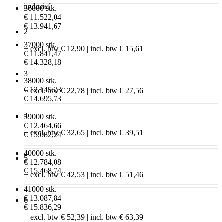
inclusief
36000 stk.
€ 11.522,04
€ 13.941,67
2
37000 stk.
+ excl. btw € 12,90 | incl. btw € 15,61
€ 11.841,47
€ 14.328,18
3
38000 stk.
€ 12.145,23
+ excl. btw € 22,78 | incl. btw € 27,56
€ 14.695,73
4
39000 stk.
€ 12.464,66
+ excl. btw € 32,65 | incl. btw € 39,51
€ 15.082,24
40000 stk.
5
€ 12.784,08
€ 15.468,74
+ excl. btw € 42,53 | incl. btw € 51,46
41000 stk.
€ 13.087,84
6
€ 15.836,29
+ excl. btw € 52,39 | incl. btw € 63,39