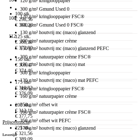
120 g/m² kringlooppapier
300 g/m² Gmund Used 0
100 stk.
120 g/m² kringlooppapier FSC®
108
€ 298,56
€ 361,26
300 g/m² Gmund Used 0 FSC®
130 g/m² houtvrij mc (maco) glanzend
112
125 stk.
300 g/m² natuurpapier crème
€ 308,10
€ 372,80
130 g/m² houtvrij mc (maco) glanzend PEFC
300 g/m² natuurpapier crème FSC®
150 stk.
130 g/m² houtvrij mc (maco) mat
€ 309,47
€ 374,46
300 g/m² kringlooppapier
130 g/m² houtvrij mc (maco) mat PEFC
175 stk.
€ 310,82
300 g/m² kringlooppapier FSC®
€ 376,09
160 g/m² natuurpapier crème
350 g/m² offset wit
200 stk.
€ 312,19
160 g/m² natuurpapier crème FSC®
€ 377,75
350 g/m² offset wit PEFC
Prijsoverzicht
225 stk.
170 g/m² houtvrij mc (maco) glanzend
€ 321,56
Levertijd
€ 389,09