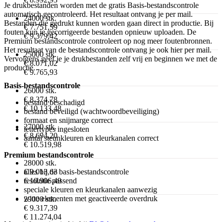
Je drukbestanden worden met de gratis Basis-bestandscontrole
automatisch gecontroleerd. Het resultaat ontvang je per mail.
24000 stk.
Bestanden die gedrukt kunnen worden gaan direct in productie. Bij
€ 7.751,59
fouten kun je gecorrigeerde bestanden opnieuw uploaden. De
€ 9.379,42
Premium bestandscontrole controleert op nog meer foutenbronnen.
Het resultaat van de bestandscontrole ontvang je ook hier per mail.
25000 stk.
Vervolgens geef je je drukbestanden zelf vrij en beginnen we met de
€ 8.071,02
productie.
€ 9.765,93
Basis-bestandscontrole
26000 stk.
€ 8.374,78
bestand beschadigd
€ 10.133,48
bestand beveiligd (wachtwoordbeveiliging)
formaat en snijmarge correct
27000 stk.
lettertypes ingesloten
€ 8.694,20
aantal steunkleuren en kleurkanalen correct
€ 10.519,98
Premium bestandscontrole
28000 stk.
€ 9.013,63
alles bij de basis-bestandscontrole
€ 10.906,49
resolutie passend
speciale kleuren en kleurkanalen aanwezig
witte elementen met geactiveerde overdruk
29000 stk.
€ 9.317,39
€ 11.274,04