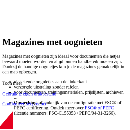
Magazines met oognieten
Magazines met oognieten zijn ideaal voor documenten die netjes
bewaard moeten worden en altijd binnen handbereik moeten zijn.
Dankzij de handige oognietjes kun je de magazines gemakkelijk in
een map opbergen.
uitstekende oognietjes aan de linkerkant
Toon meer
verzorgde uitstraling zonder rafelen
voor documenten, trainingsmaterialen, prijslijsten, archieven
Gebruik je eigen drukbestand
...
Opmerking
: afhankelijk van de configuratie met FSC® of
Configureer het product
PEFC certificering. Ontdek meer over
FSC® of PEFC
(licentie nummers: FSC-C155353 / PEFC/04-31-3266).