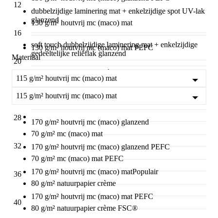
12
dubbelzijdige laminering mat + enkelzijdige spot UV-lak
glanzend
130 g/m² houtvrij mc (maco) mat
16
soft touch dubbelzijdige laminering mat + enkelzijdige
130 g/m² houtvrij mc (maco) mat PEFC
gedeeltelijke reliëflak glanzend
Materiaal
20
160 g/m² natuurpapier crème
115 g/m² houtvrij mc (maco) mat
24
115 g/m² houtvrij mc (maco) mat
160 g/m² natuurpapier crème FSC®
28
170 g/m² houtvrij mc (maco) glanzend
70 g/m² mc (maco) mat
32
170 g/m² houtvrij mc (maco) glanzend PEFC
70 g/m² mc (maco) mat PEFC
170 g/m² houtvrij mc (maco) mat
Populair
36
80 g/m² natuurpapier crème
170 g/m² houtvrij mc (maco) mat PEFC
40
80 g/m² natuurpapier crème FSC®