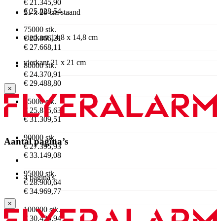
€ 21.345,90
€ 25.828,54
21 x 28 cm staand
75000 stk.
vierkant 14,8 x 14,8 cm
€ 22.866,21
€ 27.668,11
vierkant 21 x 21 cm
80000 stk.
€ 24.370,91
€ 29.488,80
×
85000 stk.
€ 25.875,63
€ 31.309,51
90000 stk.
Aantal pagina’s
€ 27.395,93
€ 33.149,08
95000 stk.
4 pagina's
€ 28.900,64
€ 34.969,77
×
100000 stk.
€ 30.420,94