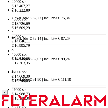
42000 stk.
€ 13.407,27
7
€ 16.222,80
+ excl. btw € 62,27 | incl. btw € 75,34
43000 stk.
€ 13.726,69
€ 16.609,29
8
44000 stk.
+ excl. btw € 72,14 | incl. btw € 87,29
€ 14.046,11
€ 16.995,79
9
45000 stk.
€ 14.349,88
+ excl. btw € 82,02 | incl. btw € 99,24
€ 17.363,35
10
46000 stk.
€ 14.669,30
+ excl. btw € 91,90 | incl. btw € 111,19
€ 17.749,85
47000 stk.
×
€ 14.988,73
€ 18.136,36
48000 stk.