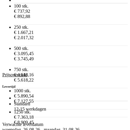
100 stk.
€ 737,92
€ 892,88
250 stk.
€ 1.667,21
€ 2.017,32
500 stk.
€ 3.095,45
€ 3.745,49
750 stk.
Prijsoverzicht
€ 4.643,16
€ 5.618,22
Levertijd
1000 stk.
€ 5.890,54
€ 7.127,55
Standard
12-15 werkdagen
1250 stk.
€ 7.363,18
€ 8.909,45
Verwachte leverdatum
woensdag, 26-08-26 - maandag, 31-08-26