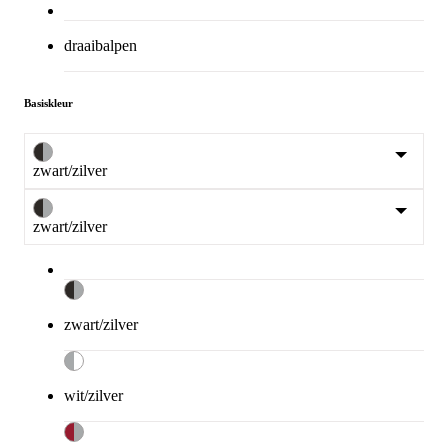
draaibalpen
Basiskleur
zwart/zilver
zwart/zilver
zwart/zilver
wit/zilver