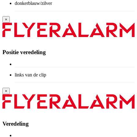
donkerblauw/zilver
×
Positie veredeling
links van de clip
×
Veredeling