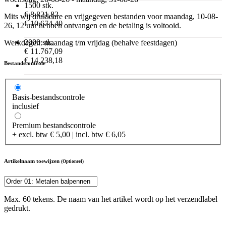
1500 stk.
€ 8.821,82
Mits wij drukklare en vrijgegeven bestanden voor maandag, 10-08-
€ 10.674,40
26, 12 uur hebben ontvangen en de betaling is voltooid.
2000 stk.
Werkdagen: maandag t/m vrijdag (behalve feestdagen)
€ 11.767,09
€ 14.238,18
Bestandscontrole
Basis-bestandscontrole
inclusief
Premium bestandscontrole
+ excl. btw € 5,00 | incl. btw € 6,05
Artikelnaam toewijzen
(Optioneel)
Max. 60 tekens. De naam van het artikel wordt op het verzendlabel
gedrukt.