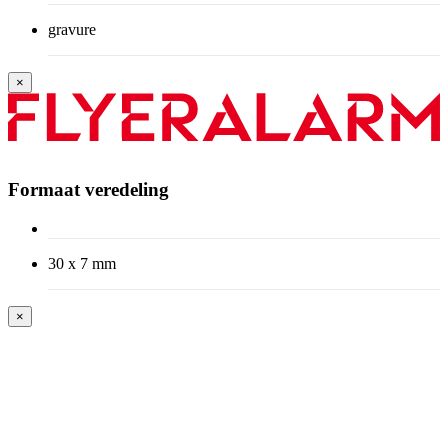
gravure
×
Formaat veredeling
30 x 7 mm
×