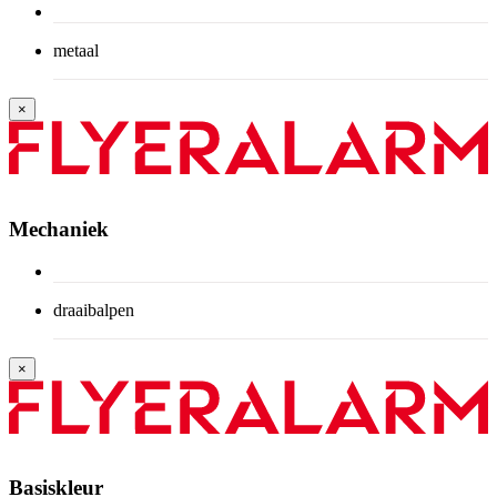
metaal
×
Mechaniek
draaibalpen
×
Basiskleur