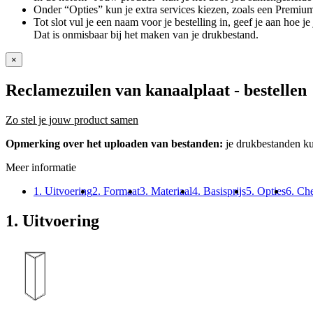
Onder “Opties” kun je extra services kiezen, zoals een Premium
Tot slot vul je een naam voor je bestelling in, geef je aan hoe 
Dat is onmisbaar bij het maken van je drukbestand.
×
Reclamezuilen van kanaalplaat
- bestellen
Zo stel je jouw product samen
Opmerking over het uploaden van bestanden:
je drukbestanden k
Meer informatie
1. Uitvoering
2. Formaat
3. Materiaal
4. Basisprijs
5. Opties
6. Ch
1. Uitvoering