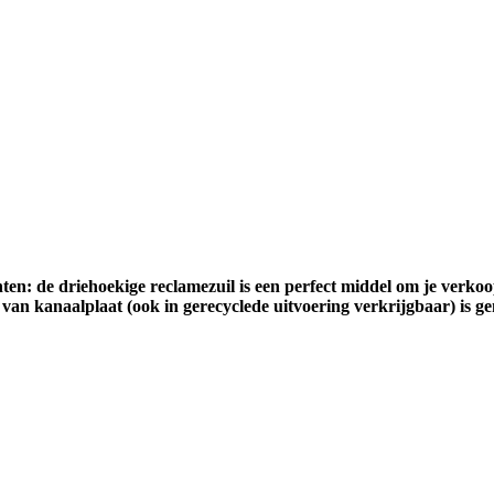
anten: de driehoekige reclamezuil is een perfect middel om je verk
van kanaalplaat (ook in gerecyclede uitvoering verkrijgbaar) is gem