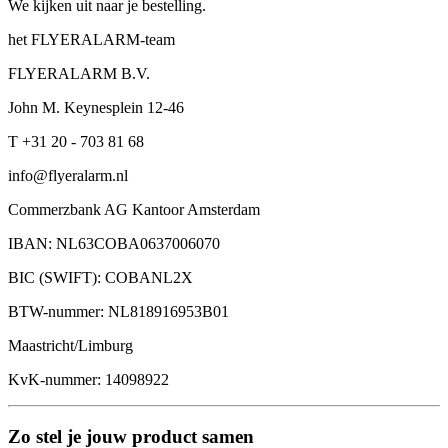
We kijken uit naar je bestelling.
het FLYERALARM-team
FLYERALARM B.V.
John M. Keynesplein 12-46
T +31 20 - 703 81 68
info@flyeralarm.nl
Commerzbank AG Kantoor Amsterdam
IBAN: NL63COBA0637006070
BIC (SWIFT): COBANL2X
BTW-nummer: NL818916953B01
Maastricht/Limburg
KvK-nummer: 14098922
Zo stel je jouw product samen