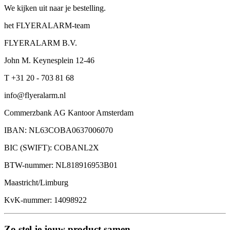
We kijken uit naar je bestelling.
het FLYERALARM-team
FLYERALARM B.V.
John M. Keynesplein 12-46
T +31 20 - 703 81 68
info@flyeralarm.nl
Commerzbank AG Kantoor Amsterdam
IBAN: NL63COBA0637006070
BIC (SWIFT): COBANL2X
BTW-nummer: NL818916953B01
Maastricht/Limburg
KvK-nummer: 14098922
Zo stel je jouw product samen