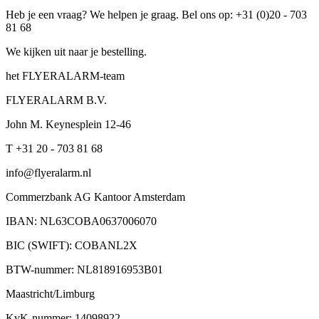
Heb je een vraag? We helpen je graag. Bel ons op: +31 (0)20 - 703
81 68
We kijken uit naar je bestelling.
het FLYERALARM-team
FLYERALARM B.V.
John M. Keynesplein 12-46
T +31 20 - 703 81 68
info@flyeralarm.nl
Commerzbank AG Kantoor Amsterdam
IBAN: NL63COBA0637006070
BIC (SWIFT): COBANL2X
BTW-nummer: NL818916953B01
Maastricht/Limburg
KvK-nummer: 14098922