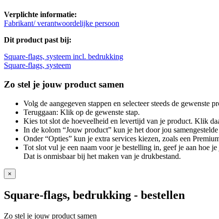
Verplichte informatie:
Fabrikant/ verantwoordelijke persoon
Dit product past bij:
Square-flags, systeem incl. bedrukking
Square-flags, systeem
Zo stel je jouw product samen
Volg de aangegeven stappen en selecteer steeds de gewenste pr
Teruggaan: Klik op de gewenste stap.
Kies tot slot de hoeveelheid en levertijd van je product. Klik daa
In de kolom “Jouw product” kun je het door jou samengestelde 
Onder “Opties” kun je extra services kiezen, zoals een Premium
Tot slot vul je een naam voor je bestelling in, geef je aan hoe 
Dat is onmisbaar bij het maken van je drukbestand.
×
Square-flags, bedrukking
- bestellen
Zo stel je jouw product samen