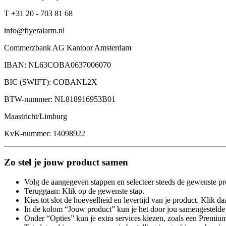
T +31 20 - 703 81 68
info@flyeralarm.nl
Commerzbank AG Kantoor Amsterdam
IBAN: NL63COBA0637006070
BIC (SWIFT): COBANL2X
BTW-nummer: NL818916953B01
Maastricht/Limburg
KvK-nummer: 14098922
Zo stel je jouw product samen
Volg de aangegeven stappen en selecteer steeds de gewenste pr
Teruggaan: Klik op de gewenste stap.
Kies tot slot de hoeveelheid en levertijd van je product. Klik daa
In de kolom “Jouw product” kun je het door jou samengestelde 
Onder “Opties” kun je extra services kiezen, zoals een Premium