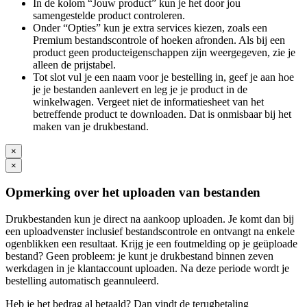
In de kolom “Jouw product” kun je het door jou
samengestelde product controleren.
Onder “Opties” kun je extra services kiezen, zoals een
Premium bestandscontrole of hoeken afronden. Als bij een
product geen producteigenschappen zijn weergegeven, zie je
alleen de prijstabel.
Tot slot vul je een naam voor je bestelling in, geef je aan hoe
je je bestanden aanlevert en leg je je product in de
winkelwagen. Vergeet niet de informatiesheet van het
betreffende product te downloaden. Dat is onmisbaar bij het
maken van je drukbestand.
×
×
Opmerking over het uploaden van bestanden
Drukbestanden kun je direct na aankoop uploaden. Je komt dan bij
een uploadvenster inclusief bestandscontrole en ontvangt na enkele
ogenblikken een resultaat. Krijg je een foutmelding op je geüploade
bestand? Geen probleem: je kunt je drukbestand binnen zeven
werkdagen in je klantaccount uploaden. Na deze periode wordt je
bestelling automatisch geannuleerd.
Heb je het bedrag al betaald? Dan vindt de terugbetaling