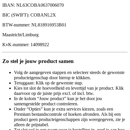
IBAN: NL63COBA0637006070
BIC (SWIFT): COBANL2X
BTW-nummer: NL818916953B01
Maastricht/Limburg
KvK-nummer: 14098922
Zo stel je jouw product samen
Volg de aangegeven stappen en selecteer steeds de gewenste
producteigenschap door hierop te klikken.
Teruggaan: Klik op de gewenste stap.
Kies tot slot de hoeveelheid en levertijd van je product. Klik
daarvoor op de juiste prijs excl. of incl. btw.
In de kolom “Jouw product” kun je het door jou
samengestelde product controleren.
Onder “Opties” kun je extra services kiezen, zoals een
Premium bestandscontrole of hoeken afronden. Als bij een
product geen producteigenschappen zijn weergegeven, zie je
alleen de prijstabel.
Tot slot vul je een naam voor je bestelling in, geef je aan hoe