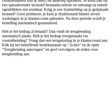
Drukbestanden kun je direct na aankoop uploaden. Je komt dan bij
een uploadvenster inclusief bestandscontrole en ontvangt na enkele
ogenblikken een resultaat. Krijg je een foutmelding op je geüploade
bestand? Geen probleem: je kunt je drukbestand binnen zeven
werkdagen in je klantaccount uploaden. Na deze periode wordt je
bestelling automatisch geannuleerd.
Heb je het bedrag al betaald? Dan vindt de terugbetaling
automatisch plaats. Heb je het bedrag overgemaakt via
vooruitbetaling? Vraag dan een terugstorting in je klantaccount aan.
Klik bij het betreffende bestelnummer op "Acties” en de optie
“Terugbetaling aanvragen” en geef vervolgens de reden voor
terugbetaling aan.