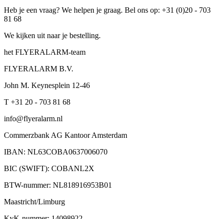
Heb je een vraag? We helpen je graag. Bel ons op: +31 (0)20 - 703
81 68
We kijken uit naar je bestelling.
het FLYERALARM-team
FLYERALARM B.V.
John M. Keynesplein 12-46
T +31 20 - 703 81 68
info@flyeralarm.nl
Commerzbank AG Kantoor Amsterdam
IBAN: NL63COBA0637006070
BIC (SWIFT): COBANL2X
BTW-nummer: NL818916953B01
Maastricht/Limburg
KvK-nummer: 14098922