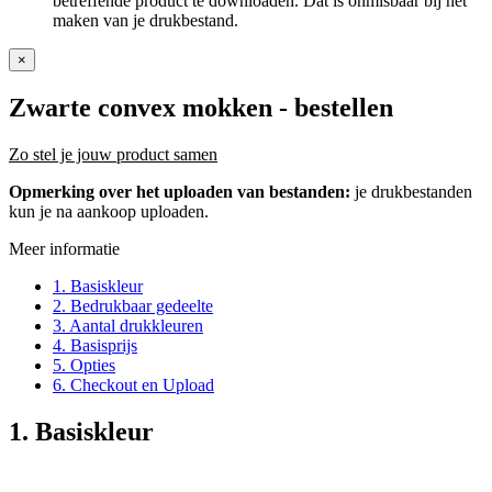
betreffende product te downloaden. Dat is onmisbaar bij het
maken van je drukbestand.
×
Zwarte convex mokken
- bestellen
Zo stel je jouw product samen
Opmerking over het uploaden van bestanden:
je drukbestanden
kun je na aankoop uploaden.
Meer informatie
1. Basiskleur
2. Bedrukbaar gedeelte
3. Aantal drukkleuren
4. Basisprijs
5. Opties
6. Checkout en Upload
1. Basiskleur