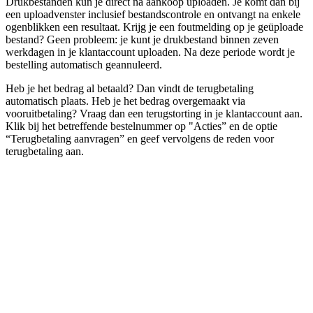
Drukbestanden kun je direct na aankoop uploaden. Je komt dan bij
een uploadvenster inclusief bestandscontrole en ontvangt na enkele
ogenblikken een resultaat. Krijg je een foutmelding op je geüploade
bestand? Geen probleem: je kunt je drukbestand binnen zeven
werkdagen in je klantaccount uploaden. Na deze periode wordt je
bestelling automatisch geannuleerd.
Heb je het bedrag al betaald? Dan vindt de terugbetaling
automatisch plaats. Heb je het bedrag overgemaakt via
vooruitbetaling? Vraag dan een terugstorting in je klantaccount aan.
Klik bij het betreffende bestelnummer op "Acties” en de optie
“Terugbetaling aanvragen” en geef vervolgens de reden voor
terugbetaling aan.