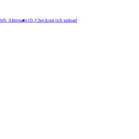
is
9. Alternativ
10. Checkout och upload