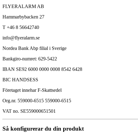
FLYERALARM AB
Hammarbybacken 27
T +46 8 56642740
info@flyeralarm.se
Nordea Bank Abp filial i Sverige
Bankgiro-numret: 629-5422
IBAN SE92 6000 0000 0008 8542 6428
BIC HANDSESS
Företaget innehar F-Skattsedel
Org.nr. 559000-6515 559000-6515
VAT no. SE559000651501
Så konfigurerar du din produkt