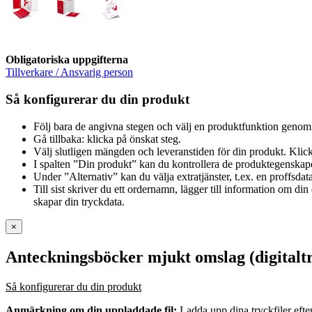
Obligatoriska uppgifterna
Tillverkare / Ansvarig person
Så konfigurerar du din produkt
Följ bara de angivna stegen och välj en produktfunktion genom 
Gå tillbaka: klicka på önskat steg.
Välj slutligen mängden och leveranstiden för din produkt. Klick
I spalten ”Din produkt” kan du kontrollera de produktegenskap
Under ”Alternativ” kan du välja extratjänster, t.ex. en proffsdat
Till sist skriver du ett ordernamn, lägger till information om d
skapar din tryckdata.
×
Anteckningsböcker mjukt omslag (digitalt
Så konfigurerar du din produkt
Anmärkning om din uppladdade fil:
Ladda upp dina tryckfiler efte