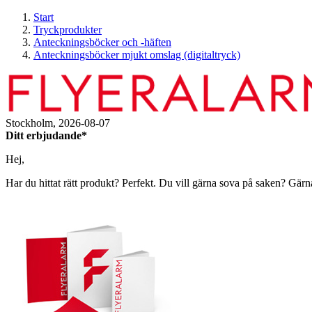
Start
Tryckprodukter
Anteckningsböcker och -häften
Anteckningsböcker mjukt omslag (digitaltryck)
Stockholm,
2026-08-07
Ditt erbjudande*
Hej,
Har du hittat rätt produkt? Perfekt. Du vill gärna sova på saken? Gärn