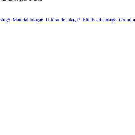
slag
5. Material inlaga
6. Utförande inlaga
7. Efterbearbetning
8. Grundpr