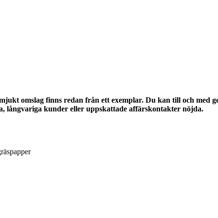
jukt omslag finns redan från ett exemplar. Du kan till och med g
a, långvariga kunder eller uppskattade affärskontakter nöjda.
gräspapper