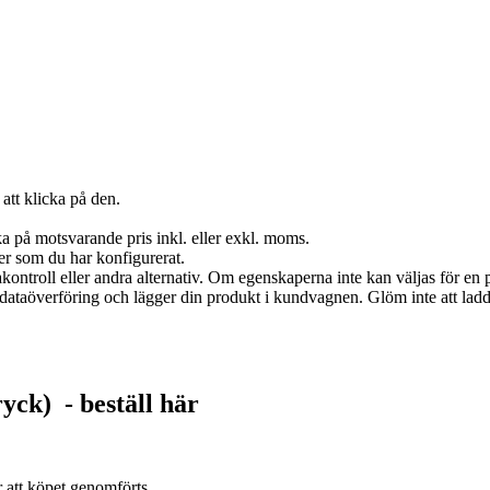
att klicka på den.
a på motsvarande pris inkl. eller exkl. moms.
er som du har konfigurerat.
akontroll eller andra alternativ. Om egenskaperna inte kan väljas för en p
in dataöverföring och lägger din produkt i kundvagnen. Glöm inte att lad
ryck)
- beställ här
r att köpet genomförts.