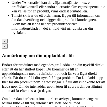
Under ”Alternativ” kan du välja extratjänster, t.ex. en
proffsdatakontroll eller andra alternativ. Om egenskaperna inte
kan väljas för en produkt, visas endast pristabellen.
Till sist skriver du ett ordernamn, lägger till information om
din dataöverföring och lägger din produkt i kundvagnen.
Glöm inte att ladda ner det produktspecifika
informationsbladet – det är guld värt när du skapar din
tryckdata.
×
×
Anmärkning om din uppladdade fil:
Endast för produkter med eget design: Ladda upp din tryckfil direkt
efter att du har slutfört köpet. Du kommer då till en
uppladdningssida med tryckfilskontroll och får veta läget direkt
efteråt. Får du ett fel i din tryckfil? Inga problem. Du kan ladda upp
filer för din produkt inom 7 arbetsdagar. Gå till ditt kundkonto för att
ladda upp. Om du inte laddar upp någon fil avbryts din beställning
automatiskt efter dessa sju dagar.
Om du redan har betalat innan ordern avbryts, kommer pengarna
betalas tillbaka till dig automatiskt. Betalade du med