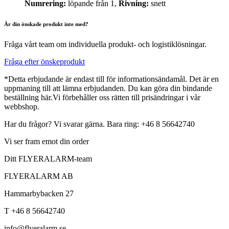
Numrering:
löpande från 1,
Rivning:
snett
Är din önskade produkt inte med?
Fråga vårt team om individuella produkt- och logistiklösningar.
Fråga efter önskeprodukt
*Detta erbjudande är endast till för informationsändamål. Det är en
uppmaning till att lämna erbjudanden. Du kan göra din bindande
beställning här.Vi förbehåller oss rätten till prisändringar i vår
webbshop.
Har du frågor? Vi svarar gärna. Bara ring: +46 8 56642740
Vi ser fram emot din order
Ditt FLYERALARM-team
FLYERALARM AB
Hammarbybacken 27
T +46 8 56642740
info@flyeralarm.se