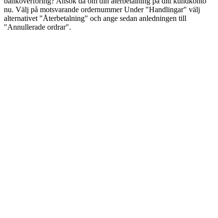
banköverföring? Ansök då om din återbetalning på ditt kundkonto
nu. Välj på motsvarande ordernummer Under "Handlingar" välj
alternativet "Återbetalning" och ange sedan anledningen till
"Annullerade ordrar".