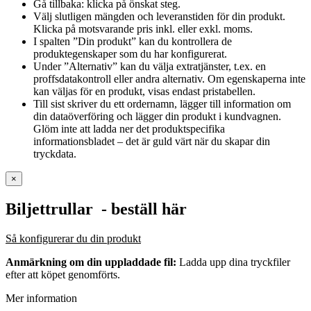
Gå tillbaka: klicka på önskat steg.
Välj slutligen mängden och leveranstiden för din produkt.
Klicka på motsvarande pris inkl. eller exkl. moms.
I spalten ”Din produkt” kan du kontrollera de
produktegenskaper som du har konfigurerat.
Under ”Alternativ” kan du välja extratjänster, t.ex. en
proffsdatakontroll eller andra alternativ. Om egenskaperna inte
kan väljas för en produkt, visas endast pristabellen.
Till sist skriver du ett ordernamn, lägger till information om
din dataöverföring och lägger din produkt i kundvagnen.
Glöm inte att ladda ner det produktspecifika
informationsbladet – det är guld värt när du skapar din
tryckdata.
×
Biljettrullar
- beställ här
Så konfigurerar du din produkt
Anmärkning om din uppladdade fil:
Ladda upp dina tryckfiler
efter att köpet genomförts.
Mer information