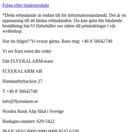
Fråga efter önskeprodukt
*Detta erbjudande är endast till för informationsändamål. Det är en
uppmaning till att lämna erbjudanden. Du kan göra din bindande
beställning här.Vi förbehåller oss rätten till prisändringar i vår
webbshop.
Har du frågor? Vi svarar gärna. Bara ring: +46 8 56642740
Vi ser fram emot din order
Ditt FLYERALARM-team
FLYERALARM AB
Hammarbybacken 27
T +46 8 56642740
info@flyeralarm.se
Nordea Bank Abp filial i Sverige
Bankgiro-numret: 629-5422
IBAN SE92 6000 0000 0008 8542 6428