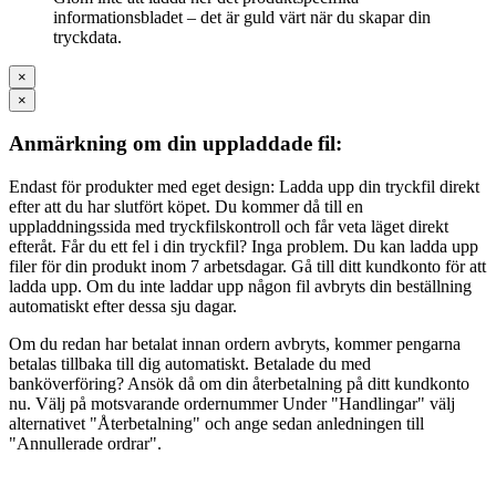
informationsbladet – det är guld värt när du skapar din
tryckdata.
×
×
Anmärkning om din uppladdade fil:
Endast för produkter med eget design: Ladda upp din tryckfil direkt
efter att du har slutfört köpet. Du kommer då till en
uppladdningssida med tryckfilskontroll och får veta läget direkt
efteråt. Får du ett fel i din tryckfil? Inga problem. Du kan ladda upp
filer för din produkt inom 7 arbetsdagar. Gå till ditt kundkonto för att
ladda upp. Om du inte laddar upp någon fil avbryts din beställning
automatiskt efter dessa sju dagar.
Om du redan har betalat innan ordern avbryts, kommer pengarna
betalas tillbaka till dig automatiskt. Betalade du med
banköverföring? Ansök då om din återbetalning på ditt kundkonto
nu. Välj på motsvarande ordernummer Under "Handlingar" välj
alternativet "Återbetalning" och ange sedan anledningen till
"Annullerade ordrar".