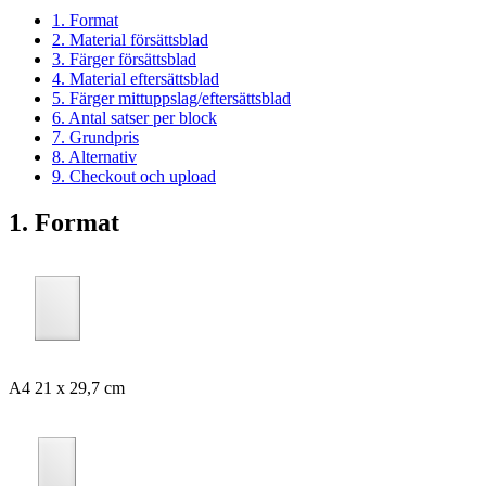
1. Format
2. Material försättsblad
3. Färger försättsblad
4. Material eftersättsblad
5. Färger mittuppslag/eftersättsblad
6. Antal satser per block
7. Grundpris
8. Alternativ
9. Checkout och upload
1. Format
A4 21 x 29,7 cm