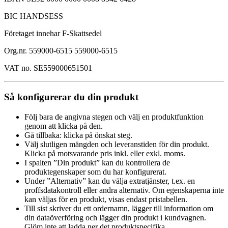
BIC HANDSESS
Företaget innehar F-Skattsedel
Org.nr. 559000-6515 559000-6515
VAT no. SE559000651501
Så konfigurerar du din produkt
Följ bara de angivna stegen och välj en produktfunktion
genom att klicka på den.
Gå tillbaka: klicka på önskat steg.
Välj slutligen mängden och leveranstiden för din produkt.
Klicka på motsvarande pris inkl. eller exkl. moms.
I spalten ”Din produkt” kan du kontrollera de
produktegenskaper som du har konfigurerat.
Under ”Alternativ” kan du välja extratjänster, t.ex. en
proffsdatakontroll eller andra alternativ. Om egenskaperna inte
kan väljas för en produkt, visas endast pristabellen.
Till sist skriver du ett ordernamn, lägger till information om
din dataöverföring och lägger din produkt i kundvagnen.
Glöm inte att ladda ner det produktspecifika