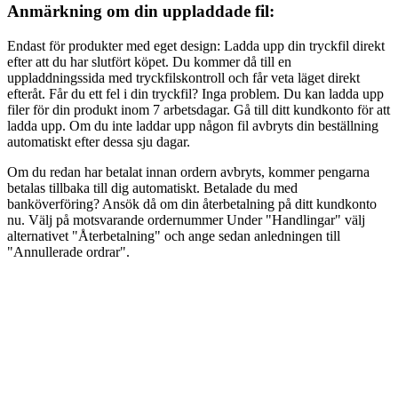
Anmärkning om din uppladdade fil:
Endast för produkter med eget design: Ladda upp din tryckfil direkt
efter att du har slutfört köpet. Du kommer då till en
uppladdningssida med tryckfilskontroll och får veta läget direkt
efteråt. Får du ett fel i din tryckfil? Inga problem. Du kan ladda upp
filer för din produkt inom 7 arbetsdagar. Gå till ditt kundkonto för att
ladda upp. Om du inte laddar upp någon fil avbryts din beställning
automatiskt efter dessa sju dagar.
Om du redan har betalat innan ordern avbryts, kommer pengarna
betalas tillbaka till dig automatiskt. Betalade du med
banköverföring? Ansök då om din återbetalning på ditt kundkonto
nu. Välj på motsvarande ordernummer Under "Handlingar" välj
alternativet "Återbetalning" och ange sedan anledningen till
"Annullerade ordrar".