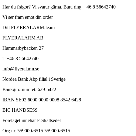
Har du frågor? Vi svarar gärna. Bara ring: +46 8 56642740
Vi ser fram emot din order
Ditt FLYERALARM-team
FLYERALARM AB
Hammarbybacken 27
T +46 8 56642740
info@flyeralarm.se
Nordea Bank Abp filial i Sverige
Bankgiro-numret: 629-5422
IBAN SE92 6000 0000 0008 8542 6428
BIC HANDSESS
Företaget innehar F-Skattsedel
Org.nr. 559000-6515 559000-6515