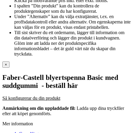
Klicka på motsvarande pris inkl. eller exkl. moms.
I spalten ”Din produkt” kan du kontrollera de
produktegenskaper som du har konfigurerat.
Under ”Alternativ” kan du välja extratjänster, t.ex. en
proffsdatakontroll eller andra alternativ. Om egenskaperna inte
kan väljas för en produkt, visas endast pristabellen.
Till sist skriver du ett ordernamn, lägger till information om
din dataöverföring och lägger din produkt i kundvagnen.
Glöm inte att ladda ner det produktspecifika
informationsbladet – det är guld värt när du skapar din
tryckdata.
×
Faber-Castell blyertspenna Basic med
suddgummi
- beställ här
Så konfigurerar du din produkt
Anmärkning om din uppladdade fil:
Ladda upp dina tryckfiler
efter att köpet genomförts.
Mer information