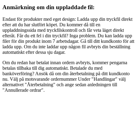
Anmärkning om din uppladdade fil:
Endast för produkter med eget design: Ladda upp din tryckfil direkt
efter att du har slutfört köpet. Du kommer då till en
uppladdningssida med tryckfilskontroll och får veta läget direkt
efteråt. Får du ett fel i din tryckfil? Inga problem. Du kan ladda upp
filer för din produkt inom 7 arbetsdagar. Gå till ditt kundkonto för att
ladda upp. Om du inte laddar upp någon fil avbryts din beställning
automatiskt efter dessa sju dagar.
Om du redan har betalat innan ordern avbryts, kommer pengarna
betalas tillbaka till dig automatiskt. Betalade du med
banköverföring? Ansök då om din återbetalning på ditt kundkonto
nu. Välj på motsvarande ordernummer Under "Handlingar" välj
alternativet "Återbetalning" och ange sedan anledningen till
"Annullerade ordrar".