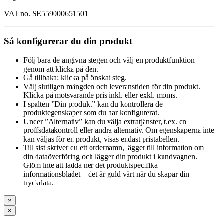
VAT no. SE559000651501
Så konfigurerar du din produkt
Följ bara de angivna stegen och välj en produktfunktion
genom att klicka på den.
Gå tillbaka: klicka på önskat steg.
Välj slutligen mängden och leveranstiden för din produkt.
Klicka på motsvarande pris inkl. eller exkl. moms.
I spalten ”Din produkt” kan du kontrollera de
produktegenskaper som du har konfigurerat.
Under ”Alternativ” kan du välja extratjänster, t.ex. en
proffsdatakontroll eller andra alternativ. Om egenskaperna inte
kan väljas för en produkt, visas endast pristabellen.
Till sist skriver du ett ordernamn, lägger till information om
din dataöverföring och lägger din produkt i kundvagnen.
Glöm inte att ladda ner det produktspecifika
informationsbladet – det är guld värt när du skapar din
tryckdata.
×
×