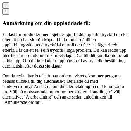
×
×
Anmärkning om din uppladdade fil:
Endast för produkter med eget design: Ladda upp din tryckfil direkt
efter att du har slutfört köpet. Du kommer då till en
uppladdningssida med tryckfilskontroll och får veta läget direkt
efteråt. Får du ett fel i din tryckfil? Inga problem. Du kan ladda upp
filer för din produkt inom 7 arbetsdagar. Gå till ditt kundkonto för att
ladda upp. Om du inte laddar upp någon fil avbryts din beställning
automatiskt efter dessa sju dagar.
Om du redan har betalat innan ordern avbryts, kommer pengarna
betalas tillbaka till dig automatiskt. Betalade du med
banköverföring? Ansök då om din återbetalning på ditt kundkonto
nu. Välj på motsvarande ordernummer Under "Handlingar" välj
alternativet "Återbetalning" och ange sedan anledningen till
"Annullerade ordrar".