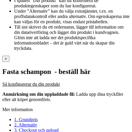
I spalten ”Din produkt” kan du kontrollera de
produktegenskaper som du har konfigurerat.
Under ”Alternativ” kan du välja extratjänster, t.ex. en
proffsdatakontroll eller andra alternativ. Om egenskaperna inte
kan väljas för en produkt, visas endast pristabellen.
Till sist skriver du ett ordernamn, lägger till information om
din dataöverföring och lägger din produkt i kundvagnen.
Glöm inte att ladda ner det produktspecifika
informationsbladet – det är guld värt när du skapar din
tryckdata.
×
Fasta schampon
- beställ här
Så konfigurerar du din produkt
Anmärkning om din uppladdade fil:
Ladda upp dina tryckfiler
efter att köpet genomförts.
Mer information
1. Grundpris
2. Alternativ
3. Checkout och upload