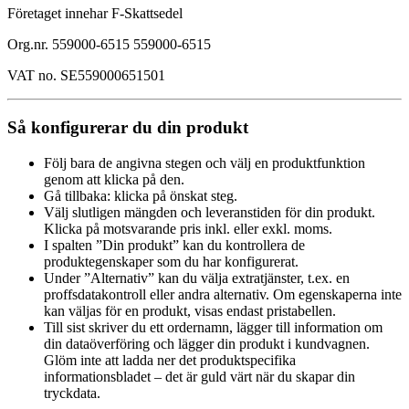
Företaget innehar F-Skattsedel
Org.nr. 559000-6515 559000-6515
VAT no. SE559000651501
Så konfigurerar du din produkt
Följ bara de angivna stegen och välj en produktfunktion
genom att klicka på den.
Gå tillbaka: klicka på önskat steg.
Välj slutligen mängden och leveranstiden för din produkt.
Klicka på motsvarande pris inkl. eller exkl. moms.
I spalten ”Din produkt” kan du kontrollera de
produktegenskaper som du har konfigurerat.
Under ”Alternativ” kan du välja extratjänster, t.ex. en
proffsdatakontroll eller andra alternativ. Om egenskaperna inte
kan väljas för en produkt, visas endast pristabellen.
Till sist skriver du ett ordernamn, lägger till information om
din dataöverföring och lägger din produkt i kundvagnen.
Glöm inte att ladda ner det produktspecifika
informationsbladet – det är guld värt när du skapar din
tryckdata.