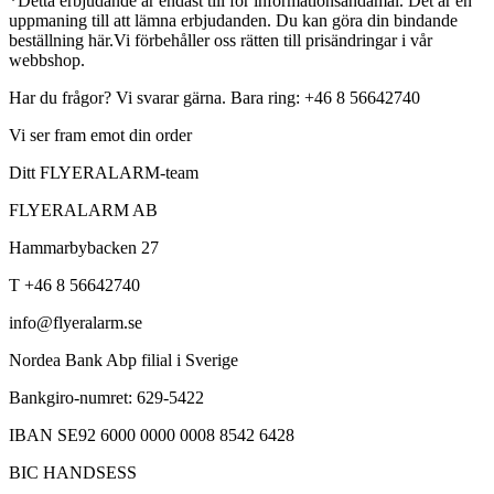
*Detta erbjudande är endast till för informationsändamål. Det är en
uppmaning till att lämna erbjudanden. Du kan göra din bindande
beställning här.Vi förbehåller oss rätten till prisändringar i vår
webbshop.
Har du frågor? Vi svarar gärna. Bara ring: +46 8 56642740
Vi ser fram emot din order
Ditt FLYERALARM-team
FLYERALARM AB
Hammarbybacken 27
T +46 8 56642740
info@flyeralarm.se
Nordea Bank Abp filial i Sverige
Bankgiro-numret: 629-5422
IBAN SE92 6000 0000 0008 8542 6428
BIC HANDSESS