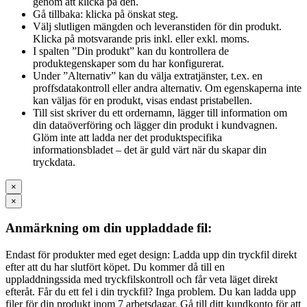
genom att klicka på den.
Gå tillbaka: klicka på önskat steg.
Välj slutligen mängden och leveranstiden för din produkt.
Klicka på motsvarande pris inkl. eller exkl. moms.
I spalten ”Din produkt” kan du kontrollera de
produktegenskaper som du har konfigurerat.
Under ”Alternativ” kan du välja extratjänster, t.ex. en
proffsdatakontroll eller andra alternativ. Om egenskaperna inte
kan väljas för en produkt, visas endast pristabellen.
Till sist skriver du ett ordernamn, lägger till information om
din dataöverföring och lägger din produkt i kundvagnen.
Glöm inte att ladda ner det produktspecifika
informationsbladet – det är guld värt när du skapar din
tryckdata.
×
×
Anmärkning om din uppladdade fil:
Endast för produkter med eget design: Ladda upp din tryckfil direkt
efter att du har slutfört köpet. Du kommer då till en
uppladdningssida med tryckfilskontroll och får veta läget direkt
efteråt. Får du ett fel i din tryckfil? Inga problem. Du kan ladda upp
filer för din produkt inom 7 arbetsdagar. Gå till ditt kundkonto för att