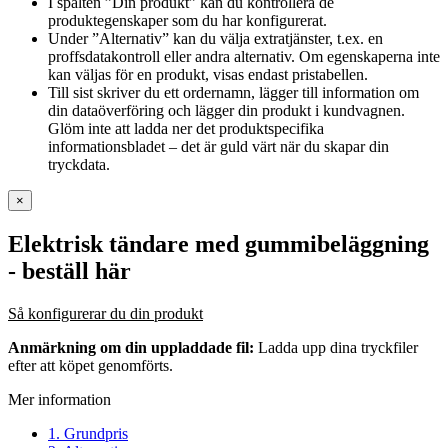
I spalten ”Din produkt” kan du kontrollera de
produktegenskaper som du har konfigurerat.
Under ”Alternativ” kan du välja extratjänster, t.ex. en
proffsdatakontroll eller andra alternativ. Om egenskaperna inte
kan väljas för en produkt, visas endast pristabellen.
Till sist skriver du ett ordernamn, lägger till information om
din dataöverföring och lägger din produkt i kundvagnen.
Glöm inte att ladda ner det produktspecifika
informationsbladet – det är guld värt när du skapar din
tryckdata.
×
Elektrisk tändare med gummibeläggning
- beställ här
Så konfigurerar du din produkt
Anmärkning om din uppladdade fil:
Ladda upp dina tryckfiler
efter att köpet genomförts.
Mer information
1. Grundpris