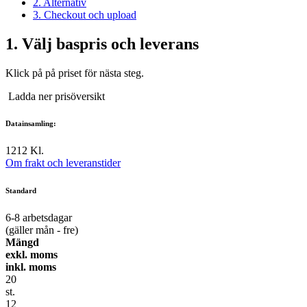
2. Alternativ
3. Checkout och upload
1.
Välj baspris och leverans
Klick på på priset för nästa steg.
Ladda ner prisöversikt
Datainsamling:
12
12 Kl.
Om frakt och leveranstider
Standard
6-8
arbetsdagar
(gäller mån - fre)
Mängd
exkl. moms
inkl. moms
20
st.
12