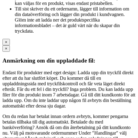
kan väljas för en produkt, visas endast pristabellen.
Till sist skriver du ett ordernamn, lägger till information om
din dataöverföring och lägger din produkt i kundvagnen.
Glöm inte att ladda ner det produktspecifika
informationsbladet – det är guld värt när du skapar din
tryckdata.
×
×
Anmärkning om din uppladdade fil:
Endast för produkter med eget design: Ladda upp din tryckfil direkt
efter att du har slutfört köpet. Du kommer då till en
uppladdningssida med tryckfilskontroll och får veta läget direkt
efteråt. Får du ett fel i din tryckfil? Inga problem. Du kan ladda upp
filer för din produkt inom 7 arbetsdagar. Gå till ditt kundkonto för att
ladda upp. Om du inte laddar upp någon fil avbryts din beställning
automatiskt efter dessa sju dagar.
Om du redan har betalat innan ordern avbryts, kommer pengarna
betalas tillbaka till dig automatiskt. Betalade du med
banköverföring? Ansök då om din återbetalning på ditt kundkonto
nu. Välj på motsvarande ordernummer Under "Handlingar" välj