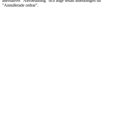
alternativet "Återbetalning" och ange sedan anledningen till
"Annullerade ordrar".