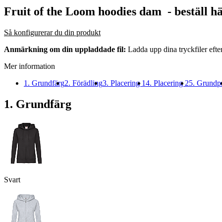
Fruit of the Loom hoodies dam
- beställ h
Så konfigurerar du din produkt
Anmärkning om din uppladdade fil:
Ladda upp dina tryckfiler efte
Mer information
1. Grundfärg
2. Förädling
3. Placering 1
4. Placering 2
5. Grundpr
1. Grundfärg
Svart