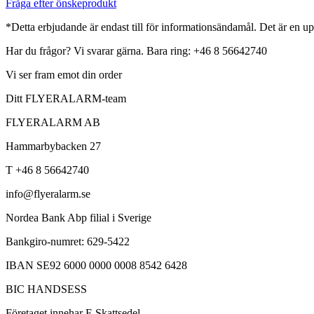
Fråga efter önskeprodukt
*Detta erbjudande är endast till för informationsändamål. Det är en up
Har du frågor? Vi svarar gärna. Bara ring: +46 8 56642740
Vi ser fram emot din order
Ditt FLYERALARM-team
FLYERALARM AB
Hammarbybacken 27
T +46 8 56642740
info@flyeralarm.se
Nordea Bank Abp filial i Sverige
Bankgiro-numret: 629-5422
IBAN SE92 6000 0000 0008 8542 6428
BIC HANDSESS
Företaget innehar F-Skattsedel