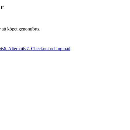
är
r att köpet genomförts.
is
6. Alternativ
7. Checkout och upload