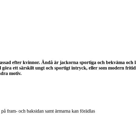
npassad efter kvinnor. Ändå är jackorna sportiga och bekväma och
ll göra ett särskilt ungt och sportigt intryck, eller som modern fri
andra motiv.
n på fram- och baksidan samt ärmarna kan förädlas