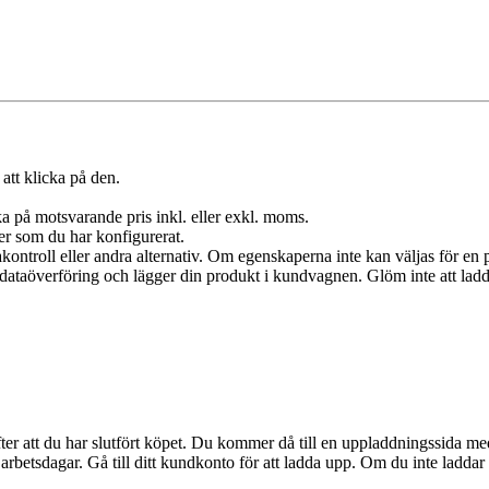
att klicka på den.
a på motsvarande pris inkl. eller exkl. moms.
er som du har konfigurerat.
akontroll eller andra alternativ. Om egenskaperna inte kan väljas för en p
in dataöverföring och lägger din produkt i kundvagnen. Glöm inte att lad
r att du har slutfört köpet. Du kommer då till en uppladdningssida med try
rbetsdagar. Gå till ditt kundkonto för att ladda upp. Om du inte laddar 