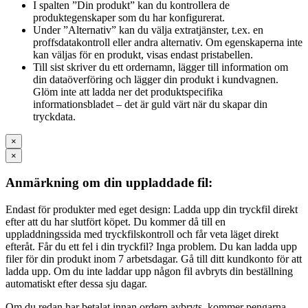
I spalten ”Din produkt” kan du kontrollera de
produktegenskaper som du har konfigurerat.
Under ”Alternativ” kan du välja extratjänster, t.ex. en
proffsdatakontroll eller andra alternativ. Om egenskaperna inte
kan väljas för en produkt, visas endast pristabellen.
Till sist skriver du ett ordernamn, lägger till information om
din dataöverföring och lägger din produkt i kundvagnen.
Glöm inte att ladda ner det produktspecifika
informationsbladet – det är guld värt när du skapar din
tryckdata.
×
×
Anmärkning om din uppladdade fil:
Endast för produkter med eget design: Ladda upp din tryckfil direkt
efter att du har slutfört köpet. Du kommer då till en
uppladdningssida med tryckfilskontroll och får veta läget direkt
efteråt. Får du ett fel i din tryckfil? Inga problem. Du kan ladda upp
filer för din produkt inom 7 arbetsdagar. Gå till ditt kundkonto för att
ladda upp. Om du inte laddar upp någon fil avbryts din beställning
automatiskt efter dessa sju dagar.
Om du redan har betalat innan ordern avbryts, kommer pengarna