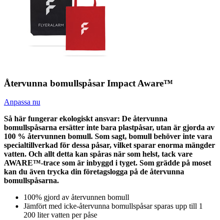
Återvunna bomullspåsar Impact Aware™
Anpassa nu
Så här fungerar ekologiskt ansvar: De återvunna
bomullspåsarna ersätter inte bara plastpåsar, utan är gjorda av
100 % återvunnen bomull. Som sagt, bomull behöver inte vara
specialtillverkad för dessa påsar, vilket sparar enorma mängder
vatten. Och allt detta kan spåras när som helst, tack vare
AWARE™-trace som är inbyggd i tyget. Som grädde på moset
kan du även trycka din företagslogga på de återvunna
bomullspåsarna.
100% gjord av återvunnen bomull
Jämfört med icke-återvunna bomullspåsar sparas upp till 1
200 liter vatten per påse