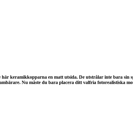
e här keramikkopparna en matt utsida. De utstrålar inte bara sin s
mbärare. Nu måste du bara placera ditt valfria fotorealistiska m