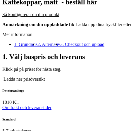
Kaffekoppar, matt
- beställ här
Så konfigurerar du din produkt
Anmärkning om din uppladdade fil:
Ladda upp dina tryckfiler efte
Mer information
1. Grundpris
2. Alternativ
3. Checkout och upload
1.
Välj baspris och leverans
Klick på på priset för nästa steg.
Ladda ner prisöversikt
Datainsamling:
10
10 Kl.
Om frakt och leveranstider
Standard
5-7
arbetsdagar