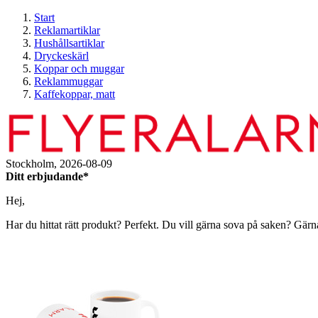
Start
Reklamartiklar
Hushållsartiklar
Dryckeskärl
Koppar och muggar
Reklammuggar
Kaffekoppar, matt
Stockholm,
2026-08-09
Ditt erbjudande*
Hej,
Har du hittat rätt produkt? Perfekt. Du vill gärna sova på saken? Gärn