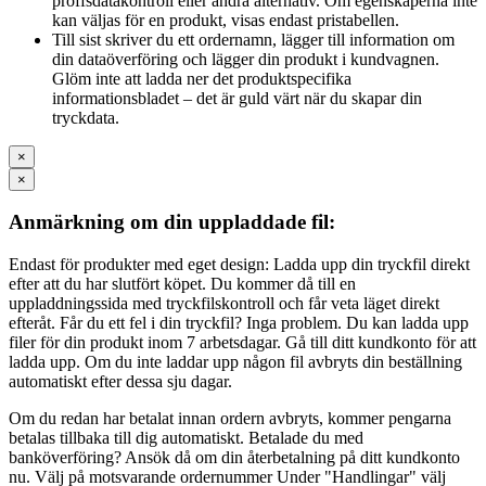
proffsdatakontroll eller andra alternativ. Om egenskaperna inte
kan väljas för en produkt, visas endast pristabellen.
Till sist skriver du ett ordernamn, lägger till information om
din dataöverföring och lägger din produkt i kundvagnen.
Glöm inte att ladda ner det produktspecifika
informationsbladet – det är guld värt när du skapar din
tryckdata.
×
×
Anmärkning om din uppladdade fil:
Endast för produkter med eget design: Ladda upp din tryckfil direkt
efter att du har slutfört köpet. Du kommer då till en
uppladdningssida med tryckfilskontroll och får veta läget direkt
efteråt. Får du ett fel i din tryckfil? Inga problem. Du kan ladda upp
filer för din produkt inom 7 arbetsdagar. Gå till ditt kundkonto för att
ladda upp. Om du inte laddar upp någon fil avbryts din beställning
automatiskt efter dessa sju dagar.
Om du redan har betalat innan ordern avbryts, kommer pengarna
betalas tillbaka till dig automatiskt. Betalade du med
banköverföring? Ansök då om din återbetalning på ditt kundkonto
nu. Välj på motsvarande ordernummer Under "Handlingar" välj