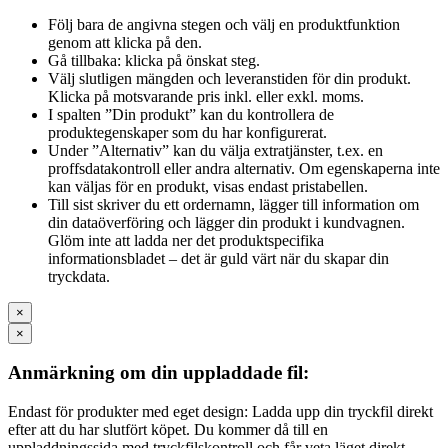
Följ bara de angivna stegen och välj en produktfunktion
genom att klicka på den.
Gå tillbaka: klicka på önskat steg.
Välj slutligen mängden och leveranstiden för din produkt.
Klicka på motsvarande pris inkl. eller exkl. moms.
I spalten ”Din produkt” kan du kontrollera de
produktegenskaper som du har konfigurerat.
Under ”Alternativ” kan du välja extratjänster, t.ex. en
proffsdatakontroll eller andra alternativ. Om egenskaperna inte
kan väljas för en produkt, visas endast pristabellen.
Till sist skriver du ett ordernamn, lägger till information om
din dataöverföring och lägger din produkt i kundvagnen.
Glöm inte att ladda ner det produktspecifika
informationsbladet – det är guld värt när du skapar din
tryckdata.
×
×
Anmärkning om din uppladdade fil:
Endast för produkter med eget design: Ladda upp din tryckfil direkt
efter att du har slutfört köpet. Du kommer då till en
uppladdningssida med tryckfilskontroll och får veta läget direkt