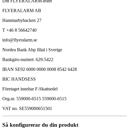
Ditt FLYERALARM-team
FLYERALARM AB
Hammarbybacken 27
T +46 8 56642740
info@flyeralarm.se
Nordea Bank Abp filial i Sverige
Bankgiro-numret: 629-5422
IBAN SE92 6000 0000 0008 8542 6428
BIC HANDSESS
Företaget innehar F-Skattsedel
Org.nr. 559000-6515 559000-6515
VAT no. SE559000651501
Så konfigurerar du din produkt