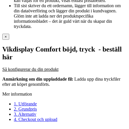
kan väljas för en produkt, visas endast pristabellen.
Till sist skriver du ett ordernamn, lägger till information om
din dataöverföring och lägger din produkt i kundvagnen.
Glöm inte att ladda ner det produktspecifika
informationsbladet – det är guld värt när du skapar din
tryckdata.
×
Vikdisplay Comfort böjd, tryck
- beställ
här
Så konfigurerar du din produkt
Anmärkning om din uppladdade fil:
Ladda upp dina tryckfiler
efter att köpet genomförts.
Mer information
1. Utförande
2. Grundpris
3. Alternativ
4. Checkout och upload