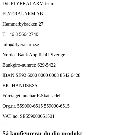
Ditt FLYERALARM-team
FLYERALARM AB
Hammarbybacken 27
T +46 8 56642740
info@flyeralarm.se
Nordea Bank Abp filial i Sverige
Bankgiro-numret: 629-5422
IBAN SE92 6000 0000 0008 8542 6428
BIC HANDSESS
Företaget innehar F-Skattsedel
Org.nr. 559000-6515 559000-6515
VAT no. SE559000651501
Så konfigurerar du din produkt