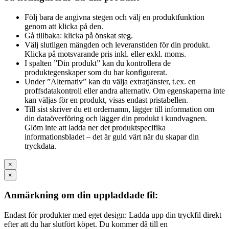
Följ bara de angivna stegen och välj en produktfunktion
genom att klicka på den.
Gå tillbaka: klicka på önskat steg.
Välj slutligen mängden och leveranstiden för din produkt.
Klicka på motsvarande pris inkl. eller exkl. moms.
I spalten ”Din produkt” kan du kontrollera de
produktegenskaper som du har konfigurerat.
Under ”Alternativ” kan du välja extratjänster, t.ex. en
proffsdatakontroll eller andra alternativ. Om egenskaperna inte
kan väljas för en produkt, visas endast pristabellen.
Till sist skriver du ett ordernamn, lägger till information om
din dataöverföring och lägger din produkt i kundvagnen.
Glöm inte att ladda ner det produktspecifika
informationsbladet – det är guld värt när du skapar din
tryckdata.
×
×
Anmärkning om din uppladdade fil:
Endast för produkter med eget design: Ladda upp din tryckfil direkt
efter att du har slutfört köpet. Du kommer då till en