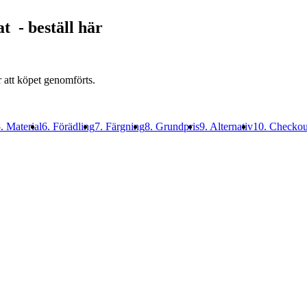
at
- beställ här
r att köpet genomförts.
. Material
6. Förädling
7. Färgning
8. Grundpris
9. Alternativ
10. Checkou