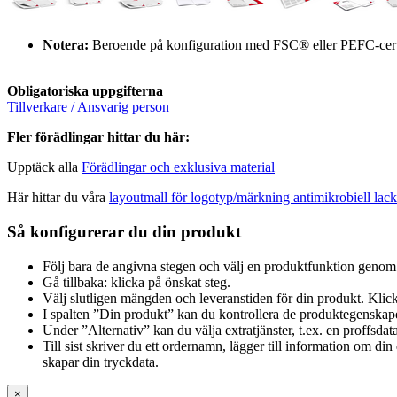
Notera:
Beroende på konfiguration med FSC® eller PEFC-cert
Obligatoriska uppgifterna
Tillverkare / Ansvarig person
Fler förädlingar hittar du här:
Upptäck alla
Förädlingar och exklusiva material
Här hittar du våra
layoutmall för logotyp/märkning antimikrobiell lack
Så konfigurerar du din produkt
Följ bara de angivna stegen och välj en produktfunktion genom 
Gå tillbaka: klicka på önskat steg.
Välj slutligen mängden och leveranstiden för din produkt. Klick
I spalten ”Din produkt” kan du kontrollera de produktegenskap
Under ”Alternativ” kan du välja extratjänster, t.ex. en proffsdat
Till sist skriver du ett ordernamn, lägger till information om d
skapar din tryckdata.
×