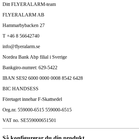
Ditt FLYERALARM-team
FLYERALARM AB
Hammarbybacken 27
T +46 8 56642740
info@flyeralarm.se
Nordea Bank Abp filial i Sverige
Bankgiro-numret: 629-5422
IBAN SE92 6000 0000 0008 8542 6428
BIC HANDSESS
Företaget innehar F-Skattsedel
Org.nr. 559000-6515 559000-6515
VAT no. SE559000651501
Så konfigurerar du din produkt