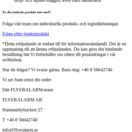
drop- och square-flaggor, även med bannerarm
Är din önskade produkt inte med?
Fråga vårt team om individuella produkt- och logistiklösningar.
Fråga efter önskeprodukt
*Detta erbjudande är endast till för informationsändamål. Det är en
uppmaning till att lämna erbjudanden. Du kan göra din bindande
beställning här.Vi förbehåller oss rätten till prisändringar i vår
webbshop.
Har du frågor? Vi svarar gärna. Bara ring: +46 8 56642740
Vi ser fram emot din order
Ditt FLYERALARM-team
FLYERALARM AB
Hammarbybacken 27
T +46 8 56642740
info@flyeralarm.se