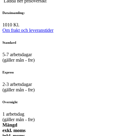
Ladda ner prisöversikt
Datainsamling:
10
10 Kl.
Om frakt och leveranstider
Standard
5-7
arbetsdagar
(gäller mån - fre)
Express
2-3
arbetsdagar
(gäller mån - fre)
Overnight
1
arbetsdag
(gäller mån - fre)
Mängd
exkl. moms
inkl. moms