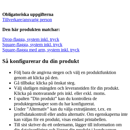
Obligatoriska uppgifterna
Tillverkare/ansvarig person
Den här produkten matchar:
Drop-flagga, system inkl. tryck
Square-flagga, system inkl. tryck
Square-flagga med arm, system inkl. tryck
Så konfigurerar du din produkt
Följ bara de angivna stegen och välj en produktfunktion
genom att klicka på den.
Gå tillbaka: klicka på önskat steg.
Välj slutligen mängden och leveranstiden för din produkt.
Klicka på motsvarande pris inkl. eller exkl. moms.
I spalten ”Din produkt” kan du kontrollera de
produktegenskaper som du har konfigurerat.
Under ”Alternativ” kan du välja extratjänster, t.ex. en
proffsdatakontroll eller andra alternativ. Om egenskaperna inte
kan väljas för en produkt, visas endast pristabellen.
Till sist skriver du ett ordernamn, lägger till information om
din dataöverföring och lägger din produkt i kundvagnen.