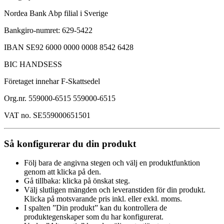
Nordea Bank Abp filial i Sverige
Bankgiro-numret: 629-5422
IBAN SE92 6000 0000 0008 8542 6428
BIC HANDSESS
Företaget innehar F-Skattsedel
Org.nr. 559000-6515 559000-6515
VAT no. SE559000651501
Så konfigurerar du din produkt
Följ bara de angivna stegen och välj en produktfunktion
genom att klicka på den.
Gå tillbaka: klicka på önskat steg.
Välj slutligen mängden och leveranstiden för din produkt.
Klicka på motsvarande pris inkl. eller exkl. moms.
I spalten ”Din produkt” kan du kontrollera de
produktegenskaper som du har konfigurerat.