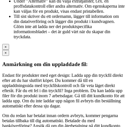
Under ”Alternativ” kan du välja extratjänster, t.ex. en
proffsdatakontroll eller andra alternativ. Om egenskaperna inte
kan väljas för en produkt, visas endast pristabellen.
Till sist skriver du ett ordernamn, lägger till information om
din dataöverföring och lägger din produkt i kundvagnen.
Glöm inte att ladda ner det produktspecifika
informationsbladet – det är guld värt när du skapar din
tryckdata.
×
×
Anmärkning om din uppladdade fil:
Endast för produkter med eget design: Ladda upp din tryckfil direkt
efter att du har slutfört köpet. Du kommer då till en
uppladdningssida med tryckfilskontroll och får veta läget direkt
efteråt. Får du ett fel i din tryckfil? Inga problem. Du kan ladda upp
filer för din produkt inom 7 arbetsdagar. Gå till ditt kundkonto för att
ladda upp. Om du inte laddar upp någon fil avbryts din beställning
automatiskt efter dessa sju dagar.
Om du redan har betalat innan ordern avbryts, kommer pengarna
betalas tillbaka till dig automatiskt. Betalade du med
banköverföring? Ansök då om din återbetalning på ditt kundkonto