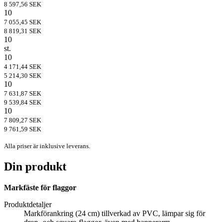
8 597,56 SEK
10
7 055,45 SEK
8 819,31 SEK
10
st.
10
4 171,44 SEK
5 214,30 SEK
10
7 631,87 SEK
9 539,84 SEK
10
7 809,27 SEK
9 761,59 SEK
Alla priser är inklusive leverans.
Din produkt
Markfäste för flaggor
Produktdetaljer
Markförankring (24 cm) tillverkad av PVC, lämpar sig för