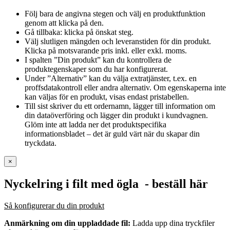
Följ bara de angivna stegen och välj en produktfunktion
genom att klicka på den.
Gå tillbaka: klicka på önskat steg.
Välj slutligen mängden och leveranstiden för din produkt.
Klicka på motsvarande pris inkl. eller exkl. moms.
I spalten ”Din produkt” kan du kontrollera de
produktegenskaper som du har konfigurerat.
Under ”Alternativ” kan du välja extratjänster, t.ex. en
proffsdatakontroll eller andra alternativ. Om egenskaperna inte
kan väljas för en produkt, visas endast pristabellen.
Till sist skriver du ett ordernamn, lägger till information om
din dataöverföring och lägger din produkt i kundvagnen.
Glöm inte att ladda ner det produktspecifika
informationsbladet – det är guld värt när du skapar din
tryckdata.
×
Nyckelring i filt med ögla
- beställ här
Så konfigurerar du din produkt
Anmärkning om din uppladdade fil:
Ladda upp dina tryckfiler