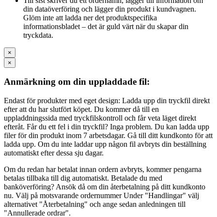
Till sist skriver du ett ordernamn, lägger till information om
din dataöverföring och lägger din produkt i kundvagnen.
Glöm inte att ladda ner det produktspecifika
informationsbladet – det är guld värt när du skapar din
tryckdata.
×
×
Anmärkning om din uppladdade fil:
Endast för produkter med eget design: Ladda upp din tryckfil direkt
efter att du har slutfört köpet. Du kommer då till en
uppladdningssida med tryckfilskontroll och får veta läget direkt
efteråt. Får du ett fel i din tryckfil? Inga problem. Du kan ladda upp
filer för din produkt inom 7 arbetsdagar. Gå till ditt kundkonto för att
ladda upp. Om du inte laddar upp någon fil avbryts din beställning
automatiskt efter dessa sju dagar.
Om du redan har betalat innan ordern avbryts, kommer pengarna
betalas tillbaka till dig automatiskt. Betalade du med
banköverföring? Ansök då om din återbetalning på ditt kundkonto
nu. Välj på motsvarande ordernummer Under "Handlingar" välj
alternativet "Återbetalning" och ange sedan anledningen till
"Annullerade ordrar".