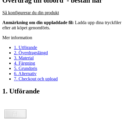
Överdrag till ölbord
- beställ här
Så konfigurerar du din produkt
Anmärkning om din uppladdade fil:
Ladda upp dina tryckfiler
efter att köpet genomförts.
Mer information
1. Utförande
2. Överdragslängd
3. Material
4. Färgning
5. Grundpris
6. Alternativ
7. Checkout och upload
1. Utförande