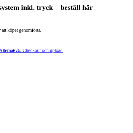
ystem inkl. tryck
- beställ här
r att köpet genomförts.
Alternativ
6. Checkout och upload