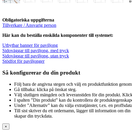
Obligatoriska uppgifterna
Tillverkare / Ansvarig person
Här kan du beställa enskilda komponenter till systemet:
Utbytbar banner för paviljong
Sidoväggar till paviljong, med tryck
Sidoväggar till paviljong, utan tryck
Stödfot för paviljonger
Så konfigurerar du din produkt
Följ bara de angivna stegen och välj en produktfunktion genom 
Gå tillbaka: klicka på önskat steg.
Välj slutligen mängden och leveranstiden för din produkt. Klick
I spalten ”Din produkt” kan du kontrollera de produktegenskap
Under ”Alternativ” kan du välja extratjänster, t.ex. en proffsdat
Till sist skriver du ett ordernamn, lägger till information om d
skapar din tryckdata.
×