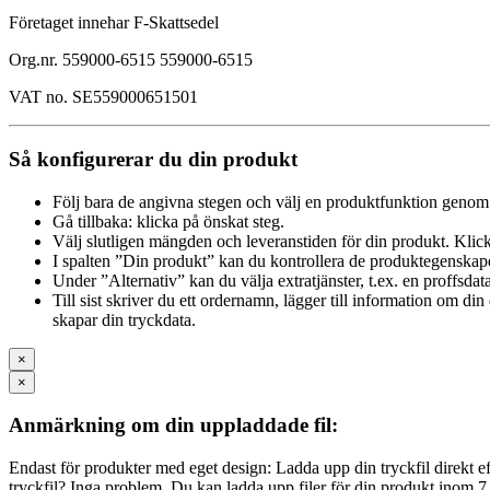
Företaget innehar F-Skattsedel
Org.nr. 559000-6515 559000-6515
VAT no. SE559000651501
Så konfigurerar du din produkt
Följ bara de angivna stegen och välj en produktfunktion genom 
Gå tillbaka: klicka på önskat steg.
Välj slutligen mängden och leveranstiden för din produkt. Klick
I spalten ”Din produkt” kan du kontrollera de produktegenskap
Under ”Alternativ” kan du välja extratjänster, t.ex. en proffsdat
Till sist skriver du ett ordernamn, lägger till information om d
skapar din tryckdata.
×
×
Anmärkning om din uppladdade fil:
Endast för produkter med eget design: Ladda upp din tryckfil direkt efte
tryckfil? Inga problem. Du kan ladda upp filer för din produkt inom 7 a