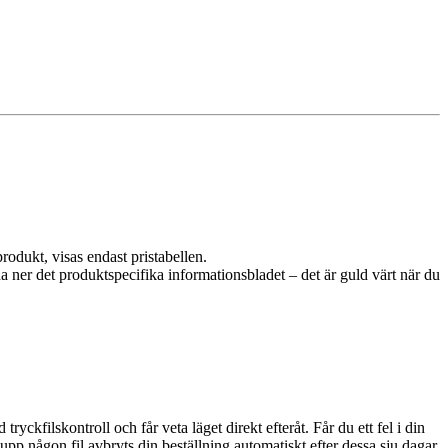
rodukt, visas endast pristabellen.
da ner det produktspecifika informationsbladet – det är guld värt när du
ckfilskontroll och får veta läget direkt efteråt. Får du ett fel i din
upp någon fil avbryts din beställning automatiskt efter dessa sju dagar.