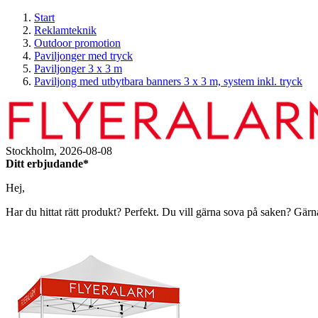
Start
Reklamteknik
Outdoor promotion
Paviljonger med tryck
Paviljonger 3 x 3 m
Paviljong med utbytbara banners 3 x 3 m, system inkl. tryck
Stockholm,
2026-08-08
Ditt erbjudande*
Hej,
Har du hittat rätt produkt? Perfekt. Du vill gärna sova på saken? Gärn