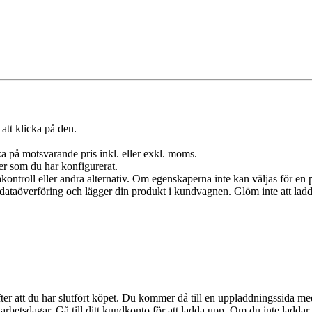
att klicka på den.
a på motsvarande pris inkl. eller exkl. moms.
er som du har konfigurerat.
akontroll eller andra alternativ. Om egenskaperna inte kan väljas för en p
in dataöverföring och lägger din produkt i kundvagnen. Glöm inte att lad
r att du har slutfört köpet. Du kommer då till en uppladdningssida med try
rbetsdagar. Gå till ditt kundkonto för att ladda upp. Om du inte laddar 