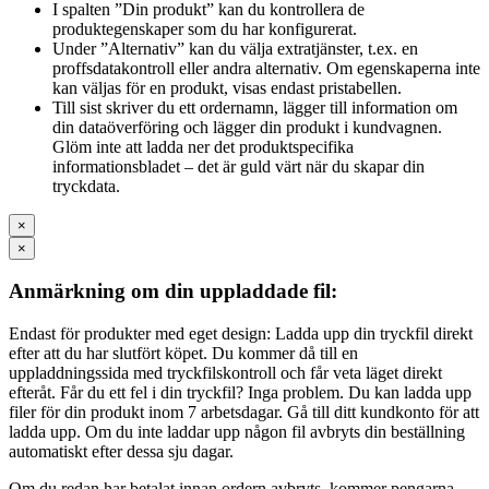
I spalten ”Din produkt” kan du kontrollera de
produktegenskaper som du har konfigurerat.
Under ”Alternativ” kan du välja extratjänster, t.ex. en
proffsdatakontroll eller andra alternativ. Om egenskaperna inte
kan väljas för en produkt, visas endast pristabellen.
Till sist skriver du ett ordernamn, lägger till information om
din dataöverföring och lägger din produkt i kundvagnen.
Glöm inte att ladda ner det produktspecifika
informationsbladet – det är guld värt när du skapar din
tryckdata.
×
×
Anmärkning om din uppladdade fil:
Endast för produkter med eget design: Ladda upp din tryckfil direkt
efter att du har slutfört köpet. Du kommer då till en
uppladdningssida med tryckfilskontroll och får veta läget direkt
efteråt. Får du ett fel i din tryckfil? Inga problem. Du kan ladda upp
filer för din produkt inom 7 arbetsdagar. Gå till ditt kundkonto för att
ladda upp. Om du inte laddar upp någon fil avbryts din beställning
automatiskt efter dessa sju dagar.
Om du redan har betalat innan ordern avbryts, kommer pengarna