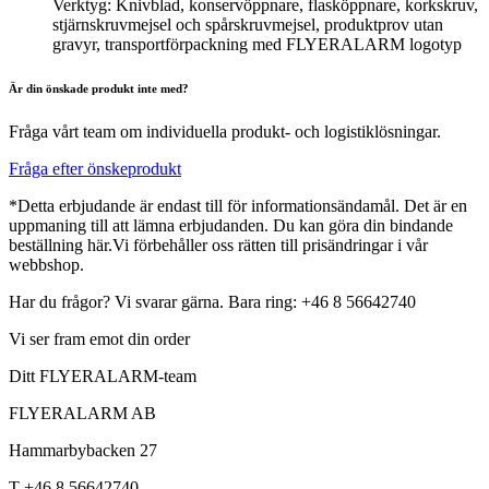
Verktyg: Knivblad, konservöppnare, flasköppnare, korkskruv,
stjärnskruvmejsel och spårskruvmejsel, produktprov utan
gravyr, transportförpackning med FLYERALARM logotyp
Är din önskade produkt inte med?
Fråga vårt team om individuella produkt- och logistiklösningar.
Fråga efter önskeprodukt
*Detta erbjudande är endast till för informationsändamål. Det är en
uppmaning till att lämna erbjudanden. Du kan göra din bindande
beställning här.Vi förbehåller oss rätten till prisändringar i vår
webbshop.
Har du frågor? Vi svarar gärna. Bara ring: +46 8 56642740
Vi ser fram emot din order
Ditt FLYERALARM-team
FLYERALARM AB
Hammarbybacken 27
T +46 8 56642740