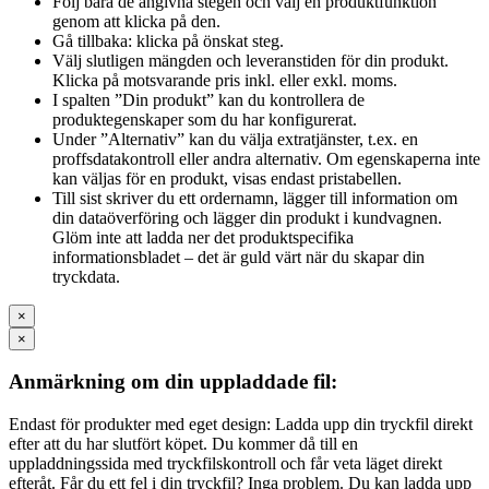
Följ bara de angivna stegen och välj en produktfunktion
genom att klicka på den.
Gå tillbaka: klicka på önskat steg.
Välj slutligen mängden och leveranstiden för din produkt.
Klicka på motsvarande pris inkl. eller exkl. moms.
I spalten ”Din produkt” kan du kontrollera de
produktegenskaper som du har konfigurerat.
Under ”Alternativ” kan du välja extratjänster, t.ex. en
proffsdatakontroll eller andra alternativ. Om egenskaperna inte
kan väljas för en produkt, visas endast pristabellen.
Till sist skriver du ett ordernamn, lägger till information om
din dataöverföring och lägger din produkt i kundvagnen.
Glöm inte att ladda ner det produktspecifika
informationsbladet – det är guld värt när du skapar din
tryckdata.
×
×
Anmärkning om din uppladdade fil:
Endast för produkter med eget design: Ladda upp din tryckfil direkt
efter att du har slutfört köpet. Du kommer då till en
uppladdningssida med tryckfilskontroll och får veta läget direkt
efteråt. Får du ett fel i din tryckfil? Inga problem. Du kan ladda upp