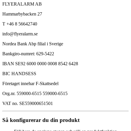
FLYERALARM AB
Hammarbybacken 27
T +46 8 56642740
info@flyeralarm.se
Nordea Bank Abp filial i Sverige
Bankgiro-numret: 629-5422
IBAN SE92 6000 0000 0008 8542 6428
BIC HANDSESS
Företaget innehar F-Skattsedel
Org.nr. 559000-6515 559000-6515
VAT no. SE559000651501
Så konfigurerar du din produkt