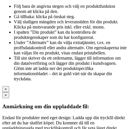
Följ bara de angivna stegen och välj en produktfunktion
genom att klicka på den.
Gå tillbaka: klicka på önskat steg.
Välj slutligen mängden och leveranstiden för din produkt.
Klicka på motsvarande pris inkl. eller exkl. moms.
I spalten ”Din produkt” kan du kontrollera de
produktegenskaper som du har konfigurerat.
Under ”Alternativ” kan du välja extratjänster, t.ex. en
proffsdatakontroll eller andra alternativ. Om egenskaperna inte
kan väljas för en produkt, visas endast pristabellen.
Till sist skriver du ett ordernamn, lägger till information om
din dataöverföring och lägger din produkt i kundvagnen.
Glöm inte att ladda ner det produktspecifika
informationsbladet – det är guld värt när du skapar din
tryckdata.
×
×
Anmärkning om din uppladdade fil:
Endast för produkter med eget design: Ladda upp din tryckfil direkt
efter att du har slutfört köpet. Du kommer då till en
uppladdningssida med tryckfilskontroll och får veta läget direkt