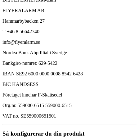
FLYERALARM AB
Hammarbybacken 27
T +46 8 56642740
info@flyeralarm.se
Nordea Bank Abp filial i Sverige
Bankgiro-numret: 629-5422
IBAN SE92 6000 0000 0008 8542 6428
BIC HANDSESS
Företaget innehar F-Skattsedel
Org.nr. 559000-6515 559000-6515
VAT no. SE559000651501
Så konfigurerar du din produkt