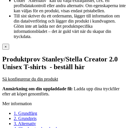
Under ”Alternativ” kan du välja extratjänster, t.ex. en
proffsdatakontroll eller andra alternativ. Om egenskaperna inte
kan väljas för en produkt, visas endast pristabellen.
Till sist skriver du ett ordernamn, lägger till information om
din dataöverföring och lägger din produkt i kundvagnen.
Glöm inte att ladda ner det produktspecifika
informationsbladet – det är guld värt när du skapar din
tryckdata.
×
Produktprov Stanley/Stella Creator 2.0
Unisex T-shirts
- beställ här
Så konfigurerar du din produkt
Anmärkning om din uppladdade fil:
Ladda upp dina tryckfiler
efter att köpet genomförts.
Mer information
1. Grundfärg
2. Grundpris
3. Alternativ