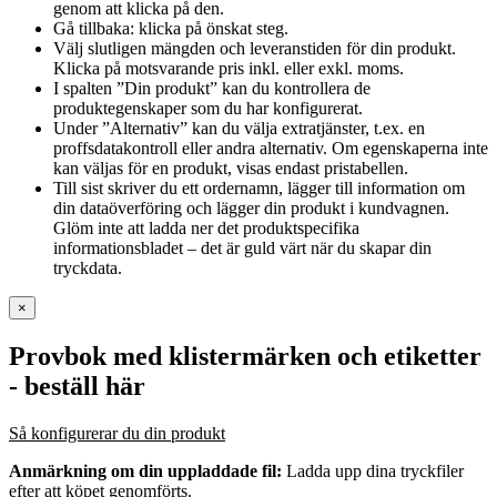
genom att klicka på den.
Gå tillbaka: klicka på önskat steg.
Välj slutligen mängden och leveranstiden för din produkt.
Klicka på motsvarande pris inkl. eller exkl. moms.
I spalten ”Din produkt” kan du kontrollera de
produktegenskaper som du har konfigurerat.
Under ”Alternativ” kan du välja extratjänster, t.ex. en
proffsdatakontroll eller andra alternativ. Om egenskaperna inte
kan väljas för en produkt, visas endast pristabellen.
Till sist skriver du ett ordernamn, lägger till information om
din dataöverföring och lägger din produkt i kundvagnen.
Glöm inte att ladda ner det produktspecifika
informationsbladet – det är guld värt när du skapar din
tryckdata.
×
Provbok med klistermärken och etiketter
- beställ här
Så konfigurerar du din produkt
Anmärkning om din uppladdade fil:
Ladda upp dina tryckfiler
efter att köpet genomförts.