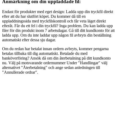
Anmärkning om din uppladdade fil:
Endast för produkter med eget design: Ladda upp din tryckfil direkt
efter att du har slutfört köpet. Du kommer då till en
uppladdningssida med tryckfilskontroll och får veta läget direkt
efteråt. Får du ett fel i din tryckfil? Inga problem. Du kan ladda upp
filer för din produkt inom 7 arbetsdagar. Gå till ditt kundkonto för att
ladda upp. Om du inte laddar upp någon fil avbryts din beställning
automatiskt efter dessa sju dagar.
Om du redan har betalat innan ordern avbryts, kommer pengarna
betalas tillbaka till dig automatiskt. Betalade du med
banköverföring? Ansök då om din återbetalning på ditt kundkonto
nu. Välj på motsvarande ordernummer Under "Handlingar" välj
alternativet "Återbetalning" och ange sedan anledningen till
"Annullerade ordrar".