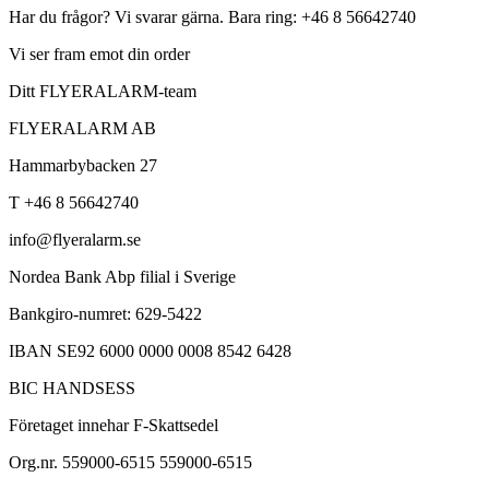
Har du frågor? Vi svarar gärna. Bara ring: +46 8 56642740
Vi ser fram emot din order
Ditt FLYERALARM-team
FLYERALARM AB
Hammarbybacken 27
T +46 8 56642740
info@flyeralarm.se
Nordea Bank Abp filial i Sverige
Bankgiro-numret: 629-5422
IBAN SE92 6000 0000 0008 8542 6428
BIC HANDSESS
Företaget innehar F-Skattsedel
Org.nr. 559000-6515 559000-6515