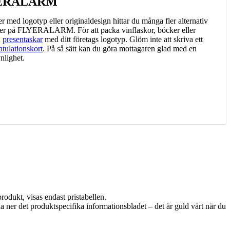
LYERALARM
r med logotyp eller originaldesign hittar du många fler alternativ
dukter på FLYERALARM. För att packa vinflaskor, böcker eller
a
presentaskar
med ditt företags logotyp. Glöm inte att skriva ett
atulationskort
. På så sätt kan du göra mottagaren glad med en
nlighet.
rodukt, visas endast pristabellen.
da ner det produktspecifika informationsbladet – det är guld värt när du