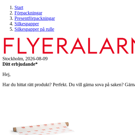
Start
Förpackningar
Presentförpackningar
Silkespapper
Silkespapper på rulle
Stockholm,
2026-08-09
Ditt erbjudande*
Hej,
Har du hittat rätt produkt? Perfekt. Du vill gärna sova på saken? Gärn