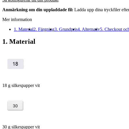
Anmärkning om din uppladdade fil:
Ladda upp dina tryckfiler efte
Mer information
1. Material
2. Färgning
3. Grundpris
4. Alternativ
5. Checkout oc
1. Material
18 g silkespapper vit
30 g silkespapper vit