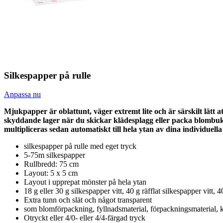
Silkespapper på rulle
Anpassa nu
Mjukpapper är oblattunt, väger extremt lite och är särskilt lätt at
skyddande lager när du skickar klädesplagg eller packa blombuk
multipliceras sedan automatiskt till hela ytan av dina individuella
silkespapper på rulle med eget tryck
5-75m silkespapper
Rullbredd: 75 cm
Layout: 5 x 5 cm
Layout i upprepat mönster på hela ytan
18 g eller 30 g silkespapper vitt, 40 g räfflat silkespapper vitt,
Extra tunn och slät och något transparent
som blomförpackning, fyllnadsmaterial, förpackningsmaterial, k
Otryckt eller 4/0- eller 4/4-färgad tryck