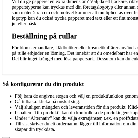
Vill du ge papperet en extra dimension? Välj då ett tjockare, ribb
papperstyperna kan tryckas med din företagslogotyp eller annan o
som mäter 5 x 5 cm och motivet kommer att multipliceras över h
logotyp kan du också trycka papperet med text eller ett fint mönster
jul eller påsk.
Beställning på rullar
För blomsterhandlare, klädbutiker eller kosmetikaffärer används
på rulle erbjuder en lösning. Det innebär att du omedelbart har en
Det blir inget krångel med lösa pappersark. Dessutom kan du enkelt
Så konfigurerar du din produkt
Följ bara de angivna stegen och välj en produktfunktion genom 
Gå tillbaka: klicka på önskat steg.
Välj slutligen mängden och leveranstiden för din produkt. Klick
I spalten ”Din produkt” kan du kontrollera de produktegenskap
Under ”Alternativ” kan du välja extratjänster, t.ex. en proffsdat
Till sist skriver du ett ordernamn, lägger till information om d
skapar din tryckdata.