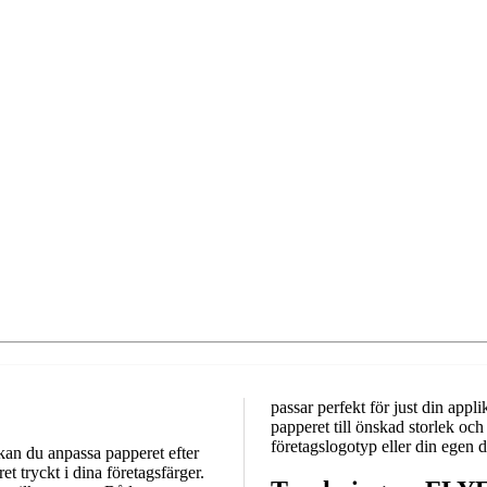
passar perfekt för just din app
papperet till önskad storlek oc
företagslogotyp eller din egen d
 kan du anpassa papperet efter
 tryckt i dina företagsfärger.