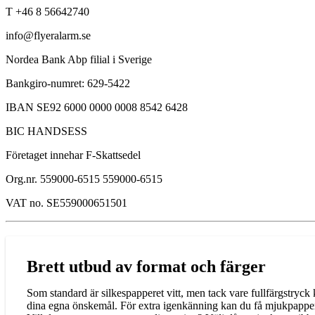
T +46 8 56642740
info@flyeralarm.se
Nordea Bank Abp filial i Sverige
Bankgiro-numret: 629-5422
IBAN SE92 6000 0000 0008 8542 6428
BIC HANDSESS
Företaget innehar F-Skattsedel
Org.nr. 559000-6515 559000-6515
VAT no. SE559000651501
Brett utbud av format och färger
Som standard är silkespapperet vitt, men tack vare fullfärgstryck
dina egna önskemål. För extra igenkänning kan du få mjukpapperet