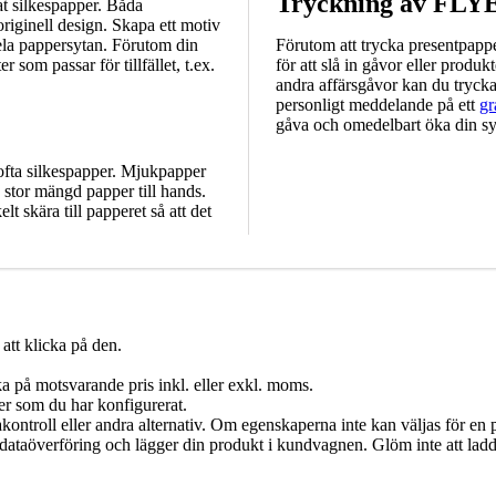
Tryckning av F
at silkespapper. Båda
riginell design. Skapa ett motiv
ela pappersytan. Förutom din
Förutom att trycka presentpappe
 som passar för tillfället, t.ex.
för att slå in gåvor eller pro
andra affärsgåvor kan du tryck
personligt meddelande på ett
gr
gåva och omedelbart öka din sy
 ofta silkespapper. Mjukpapper
 stor mängd papper till hands.
 skära till papperet så att det
att klicka på den.
a på motsvarande pris inkl. eller exkl. moms.
er som du har konfigurerat.
akontroll eller andra alternativ. Om egenskaperna inte kan väljas för en p
in dataöverföring och lägger din produkt i kundvagnen. Glöm inte att lad