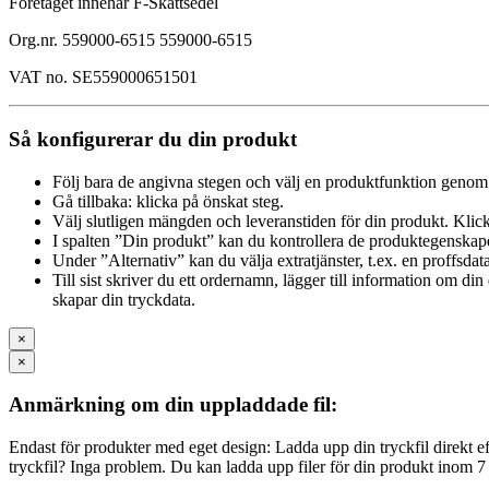
Företaget innehar F-Skattsedel
Org.nr. 559000-6515 559000-6515
VAT no. SE559000651501
Så konfigurerar du din produkt
Följ bara de angivna stegen och välj en produktfunktion genom 
Gå tillbaka: klicka på önskat steg.
Välj slutligen mängden och leveranstiden för din produkt. Klick
I spalten ”Din produkt” kan du kontrollera de produktegenskap
Under ”Alternativ” kan du välja extratjänster, t.ex. en proffsdat
Till sist skriver du ett ordernamn, lägger till information om d
skapar din tryckdata.
×
×
Anmärkning om din uppladdade fil:
Endast för produkter med eget design: Ladda upp din tryckfil direkt efte
tryckfil? Inga problem. Du kan ladda upp filer för din produkt inom 7 a