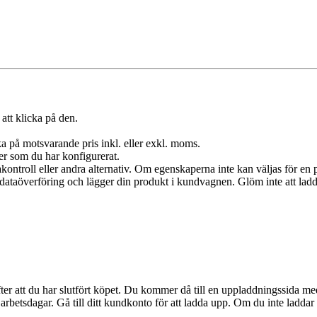
att klicka på den.
a på motsvarande pris inkl. eller exkl. moms.
er som du har konfigurerat.
akontroll eller andra alternativ. Om egenskaperna inte kan väljas för en p
in dataöverföring och lägger din produkt i kundvagnen. Glöm inte att lad
r att du har slutfört köpet. Du kommer då till en uppladdningssida med try
rbetsdagar. Gå till ditt kundkonto för att ladda upp. Om du inte laddar 