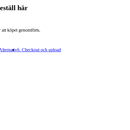
eställ här
r att köpet genomförts.
Alternativ
6. Checkout och upload