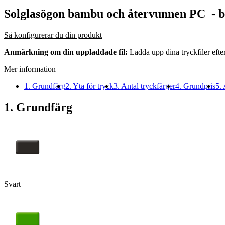
Solglasögon bambu och återvunnen PC
- b
Så konfigurerar du din produkt
Anmärkning om din uppladdade fil:
Ladda upp dina tryckfiler efte
Mer information
1. Grundfärg
2. Yta för tryck
3. Antal tryckfärger
4. Grundpris
5. 
1. Grundfärg
Svart