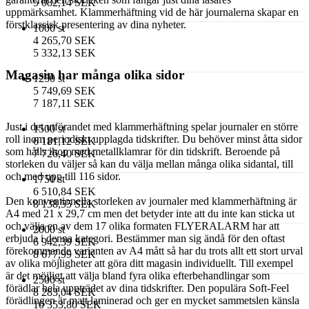
5 082,14 SEK
uppmärksamhet. Klammerhäftning vid de här journalerna skapar en
förstklassisk presentering av dina nyheter.
1000 st
4 265,70 SEK
5 332,13 SEK
Magasin har många olika sidor
1250 st
5 749,69 SEK
7 187,11 SEK
Just i det utförandet med klammerhäftning spelar journaler en större
1500 st
roll inom periodiskt upplagda tidskrifter. Du behöver minst åtta sidor
6 181,12 SEK
som hålls ihop med metallklamrar för din tidskrift. Beroende på
7 726,40 SEK
storleken du väljer så kan du välja mellan många olika sidantal, till
och med upp till 116 sidor.
1750 st
6 510,84 SEK
Den konventionella storleken av journaler med klammerhäftning är
8 138,55 SEK
A4 med 21 x 29,7 cm men det betyder inte att du inte kan sticka ut
och välja en av dem 17 olika formaten FLYERALARM har att
2000 st
erbjuda i denna kategori. Bestämmer man sig ändå för den oftast
6 942,39 SEK
förekommande varianten av A4 mått så har du trots allt ett stort urval
8 677,99 SEK
av olika möjligheter att göra ditt magasin individuellt. Till exempel
är det möjligt att välja bland fyra olika efterbehandlingar som
2500 st
förädlar hela uppträdet av dina tidskrifter. Den populära Soft-Feel
8 283,04 SEK
förädlingen är matt laminerad och ger en mycket sammetslen känsla
10 353,80 SEK