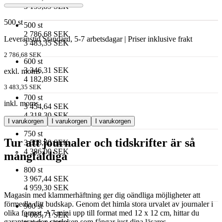
3 159,89 SEK
500 st
500 st
2 786,68 SEK
Leveranstid Standard, 5-7 arbetsdagar | Priser inklusive frakt
3 483,35 SEK
2 786,68 SEK
600 st
3 346,31 SEK
exkl. moms
4 182,89 SEK
3 483,35 SEK
700 st
inkl. moms
3 454,64 SEK
4 318,30 SEK
I varukorgen
I varukorgen
I varukorgen
750 st
Tur att journaler och tidskrifter är så
3 508,80 SEK
4 386,00 SEK
mångfaldiga
800 st
3 967,44 SEK
4 959,30 SEK
Magasin med klammerhäftning ger dig oändliga möjligheter att
förmedla ditt budskap. Genom det himla stora urvalet av journaler i
900 st
olika format, A7 mini upp till format med 12 x 12 cm, hittar du
4 065,71 SEK
garanterat den storleken som fångar just dina läsares