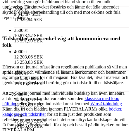
vid beröring som gör bläddrandet bland sidorna till en unik
upplevelse. Färgintrycket förstärks och jämte det ädla utseendet
3000 st
skyddar denna efterbehandling till och med mot osköna och fula
9 543,87 SEK
repor i bladen.
11 929,84 SEK
3500 st
10 873,52 SEK
Tidskrifter är en enkel väg att kommunicera med
13 591,90 SEK
folk
4000 st
12 203,06 SEK
15 253,83 SEK
Eftersom en journal oftast är en regelbunden publikation så vill man
sprida glädje och välmående så läsarna återkommer och bestämmer
4500 st
sig om och om igen för ditt magasin. Bra kvalitet, utvalt material och
13 532,71 SEK
igenkännbar känsla vid beröring gör din tidskrift till en bästsäljare.
16 915,89 SEK
Att trycka sin journal med individuella budskap kan även innebära
5000 st
att du vill köra med andra varianter som den
klassiska med loop
14 580,06 SEK
häftning
eller även den industriellare stilen med
Wire-O-bindning
.
18 225,08 SEK
Känn dig fri och bläddra igenom FLYERALARMs olika
böcker,
kataloger och tidskrifter
för att hitta just den produkten som
5500 st
reflekterar din personlighet och det som uttryckar budskapet du vill
15 884,53 SEK
få fram bäst. Gör det enkelt för dig och beställ på ditt tryckeri online:
19 855,66 SEK
FLYERALARM.