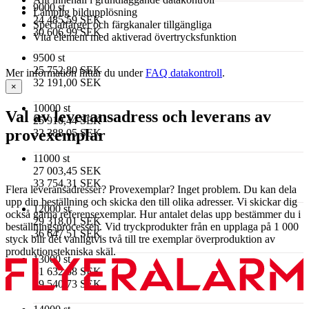
9000 st
Lämplig bildupplösning
24 485,59 SEK
Specialfärger och färgkanaler tillgängliga
30 606,99 SEK
Vita element med aktiverad övertrycksfunktion
9500 st
25 752,80 SEK
Mer information hittar du under
FAQ datakontroll
.
32 191,00 SEK
×
10000 st
Val av leveransadress och leverans av
25 910,44 SEK
provexemplar
32 388,05 SEK
11000 st
27 003,45 SEK
33 754,31 SEK
Flera leveransadresser? Provexemplar? Inget problem. Du kan dela
upp din beställning och skicka den till olika adresser. Vi skickar dig
12000 st
också gärna referensexemplar. Hur antalet delas upp bestämmer du i
29 318,01 SEK
beställningsprocessen. Vid tryckprodukter från en upplaga på 1 000
36 647,51 SEK
styck blir det vanligtvis två till tre exemplar överproduktion av
produktionstekniska skäl.
13000 st
31 632,58 SEK
39 540,73 SEK