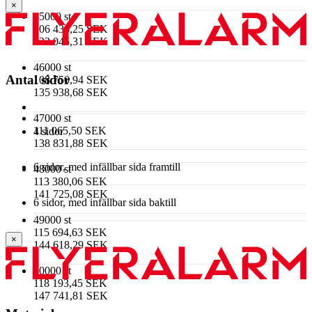
×
45000 st
106 436,25 SEK
133 045,31 SEK
46000 st
Antal sidor
108 750,94 SEK
135 938,68 SEK
47000 st
111 065,50 SEK
4 sidor
138 831,88 SEK
6 sidor, med infällbar sida framtill
48000 st
113 380,06 SEK
141 725,08 SEK
6 sidor, med infällbar sida baktill
49000 st
115 694,63 SEK
×
144 618,29 SEK
50000 st
118 193,45 SEK
147 741,81 SEK