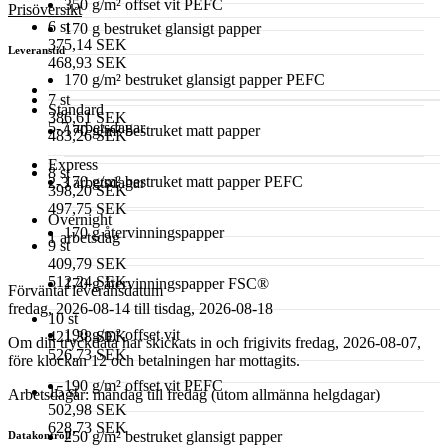
350 g/m² offset vit PEFC
Prisöversikt
6 st
170 g bestruket glansigt papper
375,14 SEK
Leveranstid
468,93 SEK
170 g/m² bestruket glansigt papper PEFC
7 st
Standard
386,61 SEK
5-7 arbetsdagar
170 g/m² bestruket matt papper
483,26 SEK
Express
8 st
170 g/m² bestruket matt papper PEFC
2-3 arbetsdagar
398,20 SEK
497,75 SEK
Overnight
170 g återvinningspapper
1 arbetsdag
9 st
409,79 SEK
512,24 SEK
170 g återvinningspapper FSC®
Förväntat leveransdatum
fredag, 2026-08-14 till tisdag, 2026-08-18
10 st
190 g/m² offset vit
421,38 SEK
Om din tryckdata har skickats in och frigivits fredag, 2026-08-07,
526,73 SEK
före klockan 12 och betalningen har mottagits.
190 g/m² offset vit PEFC
15 st
Arbetsdagar: måndag till fredag (utom allmänna helgdagar)
502,98 SEK
628,73 SEK
250 g/m² bestruket glansigt papper
Datakontroll