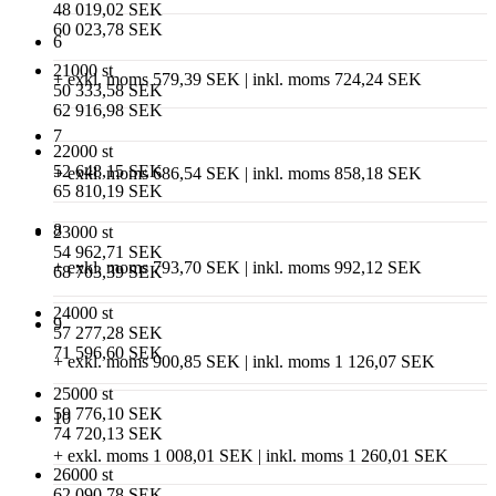
48 019,02 SEK
60 023,78 SEK
6
21000 st
+ exkl. moms 579,39 SEK | inkl. moms 724,24 SEK
50 333,58 SEK
62 916,98 SEK
7
22000 st
52 648,15 SEK
+ exkl. moms 686,54 SEK | inkl. moms 858,18 SEK
65 810,19 SEK
8
23000 st
54 962,71 SEK
+ exkl. moms 793,70 SEK | inkl. moms 992,12 SEK
68 703,39 SEK
24000 st
9
57 277,28 SEK
71 596,60 SEK
+ exkl. moms 900,85 SEK | inkl. moms 1 126,07 SEK
25000 st
59 776,10 SEK
10
74 720,13 SEK
+ exkl. moms 1 008,01 SEK | inkl. moms 1 260,01 SEK
26000 st
62 090,78 SEK