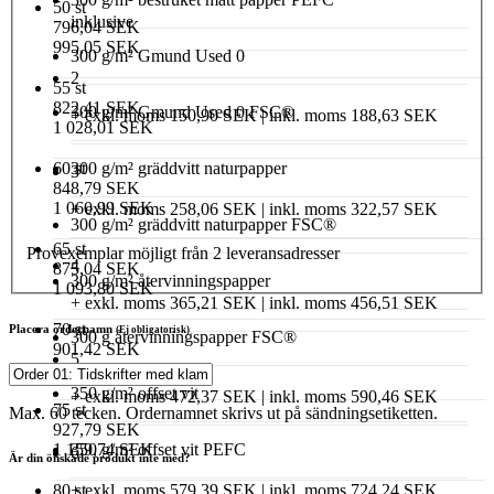
50 st
inklusive
796,04 SEK
995,05 SEK
300 g/m² Gmund Used 0
2
55 st
822,41 SEK
300 g/m² Gmund Used 0 FSC®
+ exkl. moms 150,90 SEK | inkl. moms 188,63 SEK
1 028,01 SEK
60 st
300 g/m² gräddvitt naturpapper
3
848,79 SEK
1 060,99 SEK
+ exkl. moms 258,06 SEK | inkl. moms 322,57 SEK
300 g/m² gräddvitt naturpapper FSC®
65 st
Provexemplar möjligt från 2 leveransadresser
4
875,04 SEK
300 g/m² återvinningspapper
1 093,80 SEK
+ exkl. moms 365,21 SEK | inkl. moms 456,51 SEK
70 st
Placera ordernamn
(Ej obligatorisk)
300 g återvinningspapper FSC®
901,42 SEK
5
1 126,78 SEK
350 g/m² offset vit
+ exkl. moms 472,37 SEK | inkl. moms 590,46 SEK
75 st
Max. 60 tecken. Ordernamnet skrivs ut på sändningsetiketten.
927,79 SEK
1 159,74 SEK
350 g/m² offset vit PEFC
6
Är din önskade produkt inte med?
80 st
+ exkl. moms 579,39 SEK | inkl. moms 724,24 SEK