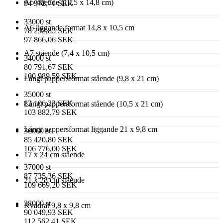
A6 stående (10,5 x 14,8 cm)
94 972,71 SEK
33000 st
A6 liggande format 14,8 x 10,5 cm
78 292,85 SEK
97 866,06 SEK
A7 stående (7,4 x 10,5 cm)
34000 st
80 791,67 SEK
100 989,59 SEK
Långt pappersformat stående (9,8 x 21 cm)
35000 st
83 106,23 SEK
Långt pappersformat stående (10,5 x 21 cm)
103 882,79 SEK
Långt pappersformat liggande 21 x 9,8 cm
36000 st
85 420,80 SEK
106 776,00 SEK
17 x 24 cm stående
37000 st
87 735,36 SEK
21 x 28 cm stående
109 669,20 SEK
38000 st
Kvadrat 9,8 x 9,8 cm
90 049,93 SEK
112 562,41 SEK