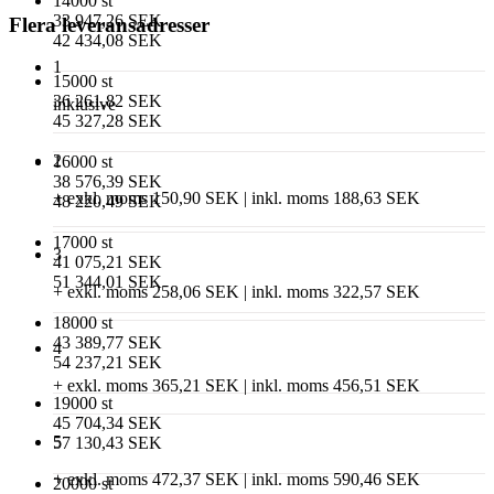
14000 st
33 947,26 SEK
Flera leveransadresser
42 434,08 SEK
1
15000 st
36 261,82 SEK
inklusive
45 327,28 SEK
2
16000 st
38 576,39 SEK
+ exkl. moms 150,90 SEK | inkl. moms 188,63 SEK
48 220,49 SEK
17000 st
3
41 075,21 SEK
51 344,01 SEK
+ exkl. moms 258,06 SEK | inkl. moms 322,57 SEK
18000 st
43 389,77 SEK
4
54 237,21 SEK
+ exkl. moms 365,21 SEK | inkl. moms 456,51 SEK
19000 st
45 704,34 SEK
5
57 130,43 SEK
+ exkl. moms 472,37 SEK | inkl. moms 590,46 SEK
20000 st