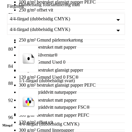
100 g/m² bestruket glansigt papper PEFC
Dubbelsidig folielaminering matt
Färgning
250 g/m² offset vit
72
100 g/m² Gmund Used 0
4/4-färgad (dubbelsidig CMYK)
Dubbelsidig softfeel folielaminering matt
250 g/m² offset vit PEFC
4/4-färgad (dubbelsidig CMYK)
76
100 g/m² Gmund Used 0 FSC®
250 g/m² Gmund pärlemorkartong
115 g/m² bestruket matt papper
80
250 g/m² Silverstar®
120 g/m² Gmund Used 0
84
300 g/m² bestruket glansigt papper
120 g/m² Gmund Used 0 FSC®
1/1-färgad (dubbelsidigt svart)
88
300 g/m² bestruket glansigt papper PEFC
120 g/m² gräddvitt naturpapper
300 g/m² bestruket matt papper
92
120 g/m² gräddvitt naturpapper FSC®
300 g/m² bestruket matt papper PEFC
96
120 g/m² offset vit
4/4-färgad (dubbelsidig CMYK)
Mängd
300 g/m² Gmund linnepapper