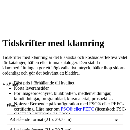
Tidskrifter med klamring
Tidskrifter med klamring är det klassiska och kostnadseffektiva valet
för kataloger, häften eller tunna kataloger. Den stabila
klammerhäftningen ger ett högkvalitativt intryck, håller ihop sidorna
ordentligt och gör det bekvämt att bläddra.
Bäst pris i förhållande till kvalitet
Visa mer
Korta leveranstider
För imagebroschyrer, klubbhäften, medlemstidningar,
kundtidningar, programblad, kursmaterial, prospekt …
Notera
: Beroende på konfiguration med FSC® eller PEFC-
Format
certifiering. Lära mer om
FSC® eller PEFC
(licenskod: FSC-
C155353 / PEFC/04-31-3266).
A4 stående format (21 x 29,7 cm)
A4 stående format (21 x 29,7 cm)