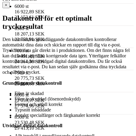
×
6000 st
16 922,89 SEK
Datakontroll för ett optimalt
21 153,61 SEK
tryckresultat
6500 st
18 207,13 SEK
Den kostnadsfria grundläggande datakontrollen kontrollerar
22 758,91 SEK
automatiskt dina data och skickar en rapport till dig via e-post.
Tryckbara data går direkt in i produktionen. Om det finns några fel
7000 st
kan du ladda upp dina korrigerade data igen. Ytterligare felkällor
19 491,49 SEK
kontrolleras i den utvidgad digital datakontrollen. Du får också
24 364,36 SEK
resultatet via e-post. Du kan sedan själv godkänna dina tryckdata
och påbörja trycket.
7500 st
20 775,73 SEK
Grundläggande datakontroll
25 969,66 SEK
Filen är skadad
8000 st
Filen är skyddad (lösenordsskydd)
22 059,97 SEK
Format och utfall korrekt
27 574,96 SEK
Typsnitt inbäddade
Antalet specialfärger och färgkanaler korrekt
8500 st
23 530,48 SEK
Utvidgad digital datakontroll
29 413,10 SEK
Allt innehåll i grundläggande datakontroll