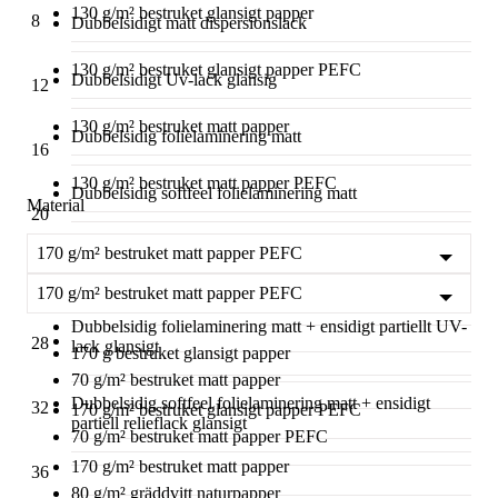
130 g/m² bestruket glansigt papper
8
Dubbelsidigt matt dispersionslack
130 g/m² bestruket glansigt papper PEFC
Dubbelsidigt Uv-lack glansig
12
130 g/m² bestruket matt papper
Dubbelsidig folielaminering matt
16
130 g/m² bestruket matt papper PEFC
Dubbelsidig softfeel folielaminering matt
Material
20
160 g/m² gräddvitt naturpapper
Ensidig softfeel folielaminering matt + ensidigt partiell
170 g/m² bestruket matt papper PEFC
relieflack glansigt
24
170 g/m² bestruket matt papper PEFC
160 g/m² gräddvitt naturpapper FSC®
Dubbelsidig folielaminering matt + ensidigt partiellt UV-
28
lack glansigt
170 g bestruket glansigt papper
70 g/m² bestruket matt papper
Dubbelsidig softfeel folielaminering matt + ensidigt
32
170 g/m² bestruket glansigt papper PEFC
partiell relieflack glansigt
70 g/m² bestruket matt papper PEFC
170 g/m² bestruket matt papper
36
80 g/m² gräddvitt naturpapper