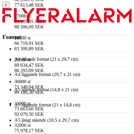
77 613,48 SEK
×
27000 st
64 405,35 SEK
80 506,69 SEK
Format
28000 st
66 719,91 SEK
83 399,89 SEK
A4 stående format (21 x 29,7 cm)
29000 st
69 034,47 SEK
86 293,09 SEK
A4 liggande format (29,7 x 21 cm)
30000 st
71 349,04 SEK
A5 stående format (14,8 x 21 cm)
89 186,30 SEK
31000 st
A5 liggande format (21 x 14,8 cm)
73 663,60 SEK
92 079,50 SEK
A5 långt stående (10,5 x 29,7 cm)
32000 st
75 978,17 SEK