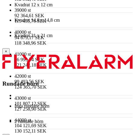
Kvadrat 12 x 12 cm
39000 st
92 364,61 SEK
Kvadrat 14,8 x 14,8 cm
115 455,76 SEK
40000 st
Kvadrat 21 x 21 cm
94 679,17 SEK
118 348,96 SEK
×
41000 st
96 993,74 SEK
121 242,18 SEK
42000 st
99 492,56 SEK
Rundade hörn
124 365,70 SEK
43000 st
101 807,12 SEK
Inga rundade hörn
127 258,90 SEK
44000 st
2 rundade hörn
104 121,69 SEK
130 152,11 SEK