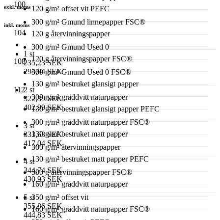
100
exkl. moms
120 g/m² offset vit PEFC
300 g/m² Gmund linnepapper FSC®
inkl. moms
104
120 g återvinningspapper
300 g/m² Gmund Used 0
1 st
120 g återvinningspapper FSC®
108
235,23 SEK
294,04 SEK
300 g/m² Gmund Used 0 FSC®
130 g/m² bestruket glansigt papper
2 st
112
300 g/m² gräddvitt naturpapper
322,39 SEK
402,99 SEK
130 g/m² bestruket glansigt papper PEFC
300 g/m² gräddvitt naturpapper FSC®
3 st
130 g/m² bestruket matt papper
333,63 SEK
417,04 SEK
300 g/m² återvinningspapper
130 g/m² bestruket matt papper PEFC
4 st
344,74 SEK
300 g återvinningspapper FSC®
430,93 SEK
160 g/m² gräddvitt naturpapper
5 st
350 g/m² offset vit
355,86 SEK
160 g/m² gräddvitt naturpapper FSC®
444,83 SEK