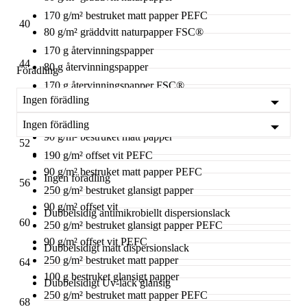
170 g/m² bestruket matt papper PEFC
40
80 g/m² gräddvitt naturpapper FSC®
170 g återvinningspapper
44
80 g återvinningspapper
Förädling
170 g återvinningspapper FSC®
Ingen förädling
80 g återvinningspapper FSC®
48
190 g/m² offset vit
Ingen förädling
90 g/m² bestruket matt papper
52
190 g/m² offset vit PEFC
90 g/m² bestruket matt papper PEFC
Ingen förädling
56
250 g/m² bestruket glansigt papper
90 g/m² offset vit
Dubbelsidig antimikrobiellt dispersionslack
60
250 g/m² bestruket glansigt papper PEFC
90 g/m² offset vit PEFC
Dubbelsidigt matt dispersionslack
250 g/m² bestruket matt papper
64
100 g bestruket glansigt papper
Dubbelsidigt Uv-lack glansig
250 g/m² bestruket matt papper PEFC
68