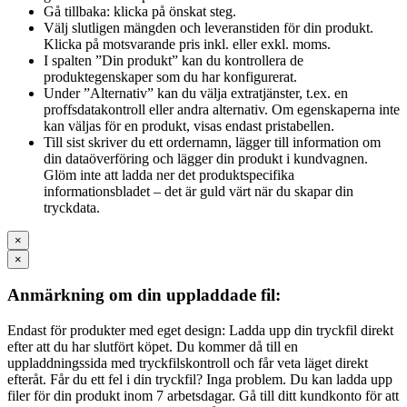
Gå tillbaka: klicka på önskat steg.
Välj slutligen mängden och leveranstiden för din produkt.
Klicka på motsvarande pris inkl. eller exkl. moms.
I spalten ”Din produkt” kan du kontrollera de
produktegenskaper som du har konfigurerat.
Under ”Alternativ” kan du välja extratjänster, t.ex. en
proffsdatakontroll eller andra alternativ. Om egenskaperna inte
kan väljas för en produkt, visas endast pristabellen.
Till sist skriver du ett ordernamn, lägger till information om
din dataöverföring och lägger din produkt i kundvagnen.
Glöm inte att ladda ner det produktspecifika
informationsbladet – det är guld värt när du skapar din
tryckdata.
×
×
Anmärkning om din uppladdade fil:
Endast för produkter med eget design: Ladda upp din tryckfil direkt
efter att du har slutfört köpet. Du kommer då till en
uppladdningssida med tryckfilskontroll och får veta läget direkt
efteråt. Får du ett fel i din tryckfil? Inga problem. Du kan ladda upp
filer för din produkt inom 7 arbetsdagar. Gå till ditt kundkonto för att