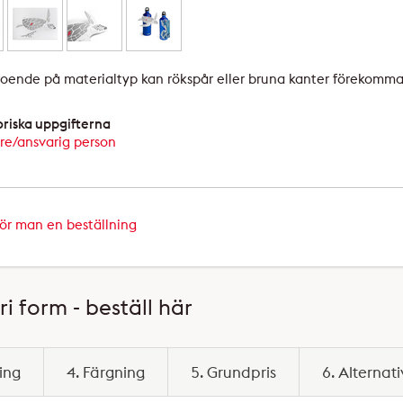
oende på materialtyp kan rökspår eller bruna kanter förekomm
oriska uppgifterna
are/ansvarig person
gör man en beställning
i form - beställ här
ing
4. Färgning
5. Grundpris
6. Alternati