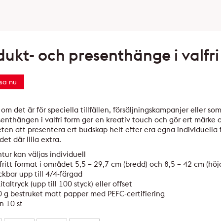
dukt- och presenthänge i valfri
sa nu
om det är för speciella tillfällen, försäljningskampanjer eller s
enthängen i valfri form ger en kreativ touch och gör ert märke 
ten att presentera ert budskap helt efter era egna individuella 
det där lilla extra.
tur kan väljas individuell
fritt format i området 5,5 – 29,7 cm (bredd) och 8,5 – 42 cm (höj
ckbar upp till 4/4-färgad
italtryck (upp till 100 styck) eller offset
 g bestruket matt papper med PEFC-certifiering
n 10 st