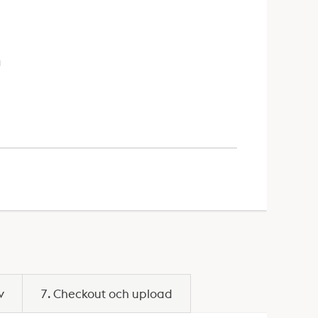
a
v
7. Checkout och upload