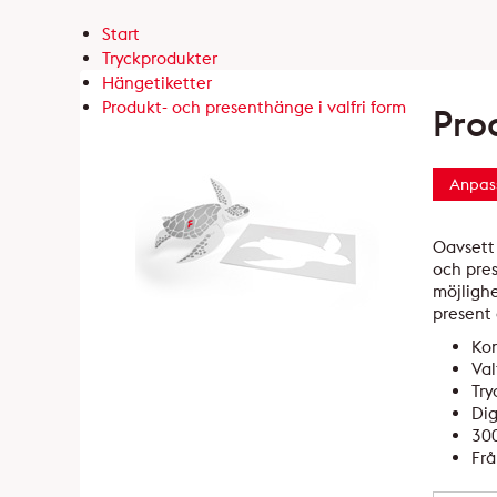
Start
Tryckprodukter
Hängetiketter
Produkt- och presenthänge i valfri form
Pro
Anpas
Oavsett 
och pres
möjlighe
present 
Kon
Val
Try
Dig
300
Frå